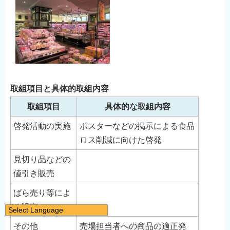
取組項目と具体的取組内容
取組項目
具体的な取組内容
啓発活動の実施
ポスターなどの掲示による食品
ロス削減に向けた啓発
見切り品などの
値引き販売
ばら売り等によ
る販売
Select Language
日本語
その他
売場担当者への商品の適正発