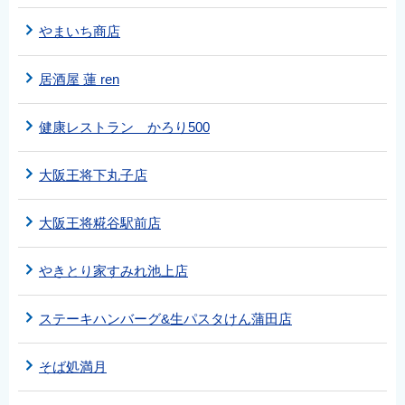
やまいち商店
居酒屋 蓮 ren
健康レストラン かろり500
大阪王将下丸子店
大阪王将糀谷駅前店
やきとり家すみれ池上店
ステーキハンバーグ&生パスタけん蒲田店
そば処満月