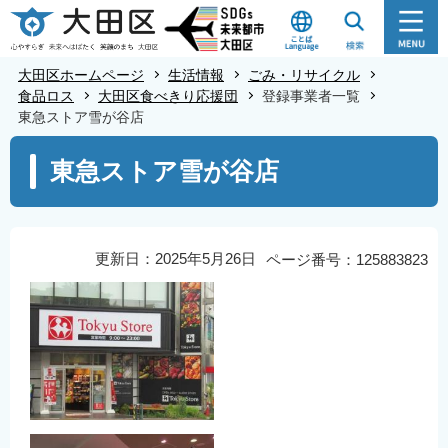
こ
の
ペ
大田区ホームページ
生活情報
ごみ・リサイクル
ー
食品ロス
大田区食べきり応援団
登録事業者一覧
東急ストア雪が谷店
ジ
の
本
東急ストア雪が谷店
先
文
頭
こ
で
こ
す
か
更新日：2025年5月26日
ページ番号：125883823
ら