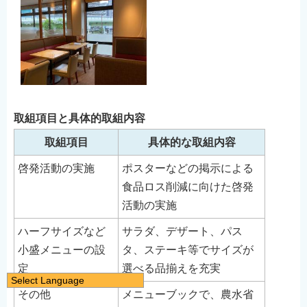
取組項目と具体的取組内容
取組項目
具体的な取組内容
啓発活動の実施
ポスターなどの掲示による
食品ロス削減に向けた啓発
活動の実施
ハーフサイズなど
サラダ、デザート、パス
小盛メニューの設
タ、ステーキ等でサイズが
定
選べる品揃えを充実
Select Language
その他
メニューブックで、農水省
日本語