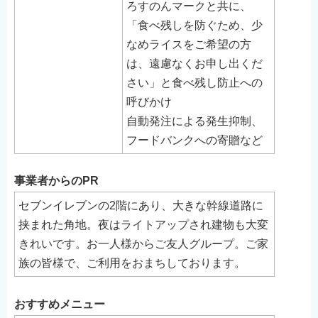
ろすのんマークと共に、
English
「食べ残しを防ぐため、少
简体中文
なめライスをご希望の方
繁體中文
は、遠慮なくお申し出くだ
한국어
さい」と食べ残し防止への
नेपाली
呼びかけ
自動発注による発生抑制、
Filipino
フードバンクへの寄贈など
事業者からのPR
セブンイレブンの2階にあり、大きな幹線道路に
挟まれた角地。夜はライトアップされ建物も大変
きれいです。お一人様からご友人グループ。ご家
族の皆様で、ご利用をおまちしております。
おすすめメニュー