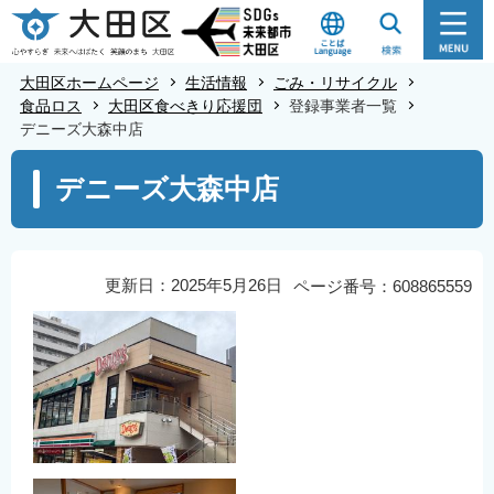
こ
の
ペ
大田区ホームページ
生活情報
ごみ・リサイクル
ー
食品ロス
大田区食べきり応援団
登録事業者一覧
デニーズ大森中店
ジ
の
本
デニーズ大森中店
先
文
頭
こ
で
こ
す
か
更新日：2025年5月26日
ページ番号：608865559
ら