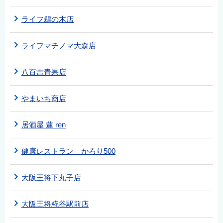
ライフ鵜の木店
ライフマチノマ大森店
八百吉青果店
やまいち商店
居酒屋 蓮 ren
健康レストラン かろり500
大阪王将下丸子店
大阪王将糀谷駅前店