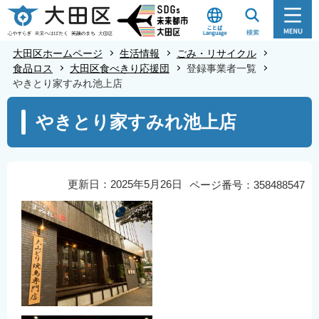
こ
の
ペ
大田区ホームページ
生活情報
ごみ・リサイクル
ー
食品ロス
大田区食べきり応援団
登録事業者一覧
やきとり家すみれ池上店
ジ
の
本
やきとり家すみれ池上店
先
文
頭
こ
で
こ
す
か
更新日：2025年5月26日
ページ番号：358488547
ら