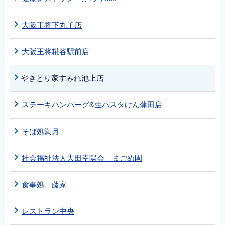
大阪王将下丸子店
大阪王将糀谷駅前店
やきとり家すみれ池上店
ステーキハンバーグ&生パスタけん蒲田店
そば処満月
社会福祉法人大田幸陽会 まごめ園
食事処 藤家
レストラン中央