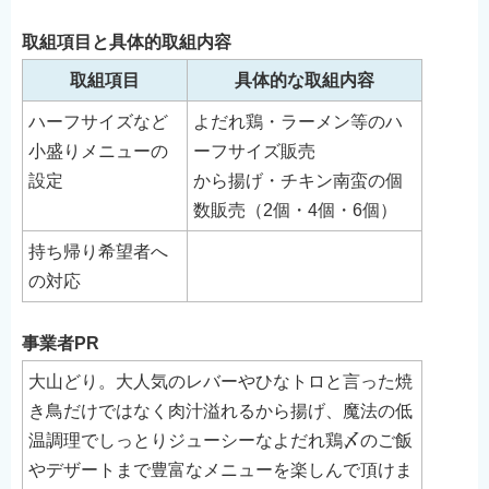
English
取組項目と具体的取組内容
简体中文
取組項目
具体的な取組内容
繁體中文
ハーフサイズなど
よだれ鶏・ラーメン等のハ
한국어
小盛りメニューの
ーフサイズ販売
नेपाली
設定
から揚げ・チキン南蛮の個
Filipino
数販売（2個・4個・6個）
持ち帰り希望者へ
の対応
事業者PR
大山どり。大人気のレバーやひなトロと言った焼
き鳥だけではなく肉汁溢れるから揚げ、魔法の低
温調理でしっとりジューシーなよだれ鶏〆のご飯
やデザートまで豊富なメニューを楽しんで頂けま