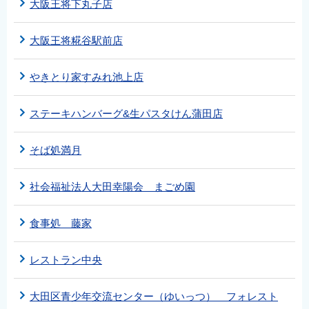
大阪王将下丸子店
大阪王将糀谷駅前店
やきとり家すみれ池上店
ステーキハンバーグ&生パスタけん蒲田店
そば処満月
社会福祉法人大田幸陽会 まごめ園
食事処 藤家
レストラン中央
大田区青少年交流センター（ゆいっつ） フォレスト