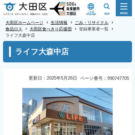
こ
の
ペ
大田区ホームページ
生活情報
ごみ・リサイクル
ー
食品ロス
大田区食べきり応援団
登録事業者一覧
ライフ大森中店
ジ
の
本
ライフ大森中店
先
文
頭
こ
で
こ
す
か
更新日：2025年5月26日
ページ番号：990747705
ら