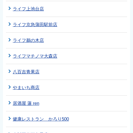
ライフ上池台店
ライフ京急蒲田駅前店
ライフ鵜の木店
ライフマチノマ大森店
八百吉青果店
やまいち商店
居酒屋 蓮 ren
健康レストラン かろり500