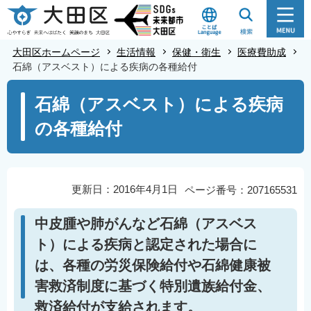
こ
の
ペ
大田区ホームページ
生活情報
保健・衛生
医療費助成
ー
石綿（アスベスト）による疾病の各種給付
ジ
本
石綿（アスベスト）による疾病
の
文
先
の各種給付
こ
頭
こ
で
か
す
ら
更新日：2016年4月1日
ページ番号：207165531
中皮腫や肺がんなど石綿（アスベス
ト）による疾病と認定された場合に
は、各種の労災保険給付や石綿健康被
害救済制度に基づく特別遺族給付金、
救済給付が支給されます。