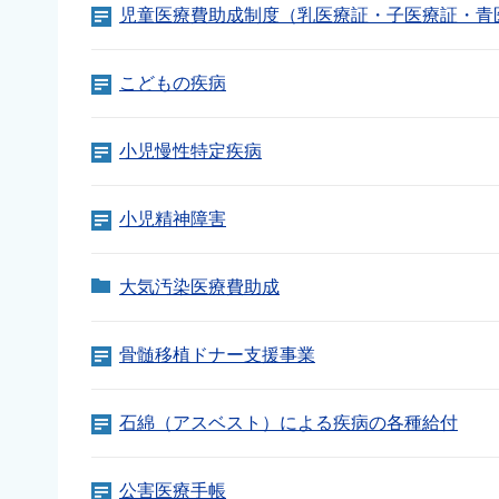
児童医療費助成制度（乳医療証・子医療証・青
こどもの疾病
小児慢性特定疾病
小児精神障害
大気汚染医療費助成
骨髄移植ドナー支援事業
石綿（アスベスト）による疾病の各種給付
公害医療手帳