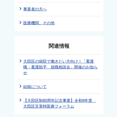
事業者の方へ
医療機関、その他
関連情報
大田区の病院で働きたい方向け！「看護
職・看護助手 就職相談会」開催のお知ら
せ
結核について
【大田区制80周年記念事業】令和8年度
大田区災害時医療フォーラム