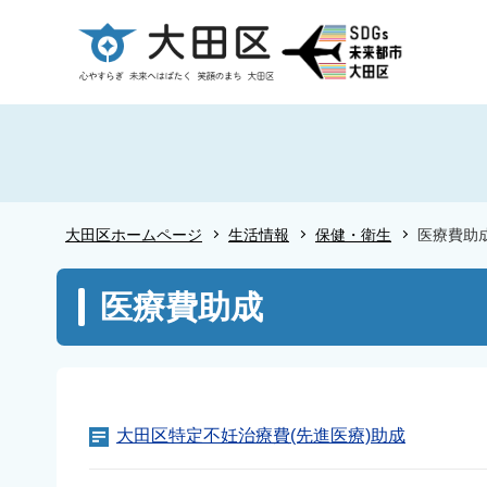
こ
の
ペ
ー
ジ
の
先
頭
大田区ホームページ
生活情報
保健・衛生
医療費助
で
す
本
医療費助成
文
こ
こ
か
ら
大田区特定不妊治療費(先進医療)助成