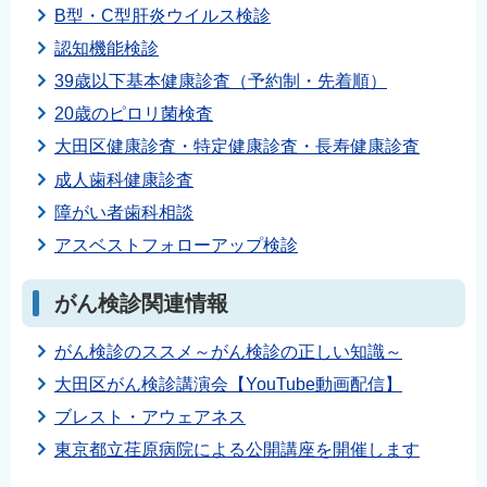
B型・C型肝炎ウイルス検診
English
認知機能検診
简体中文
39歳以下基本健康診査（予約制・先着順）
繁體中文
20歳のピロリ菌検査
한국어
大田区健康診査・特定健康診査・長寿健康診査
नेपाली
成人歯科健康診査
Filipino
障がい者歯科相談
アスベストフォローアップ検診
がん検診関連情報
がん検診のススメ～がん検診の正しい知識～
大田区がん検診講演会【YouTube動画配信】
ブレスト・アウェアネス
東京都立荏原病院による公開講座を開催します