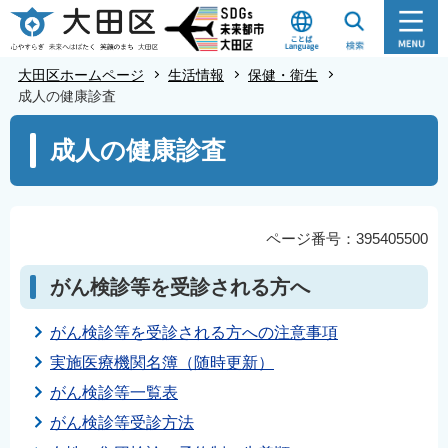
こ
の
ペ
大田区ホームページ
生活情報
保健・衛生
ー
成人の健康診査
ジ
本
成人の健康診査
の
文
先
こ
頭
こ
で
か
ページ番号：395405500
す
ら
がん検診等を受診される方へ
がん検診等を受診される方への注意事項
実施医療機関名簿（随時更新）
がん検診等一覧表
がん検診等受診方法