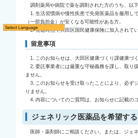
調剤薬局や病院で薬を調剤された方のうち、以下
1. 生活習慣病や慢性疾患で先発医薬品を服用し
（一部負担金）が安くなる可能性がある方。
Select Language
2. 発送時点で大田区国民健康保険に加入されて
日本語
留意事項
English
简体中文
1. このお知らせは、大田区健康づくり課健康づ
繁體中文
2. 委託事業者には厳重な守秘義務を課し、取り
한국어
ません。
3. このお知らせを受け取ったことにより、必ず
नेपाली
りません。
Filipino
4. 内容についてのご質問は、お知らせに記載の
ジェネリック医薬品を希望する
医師・薬剤師にご相談ください。または、ジェネ