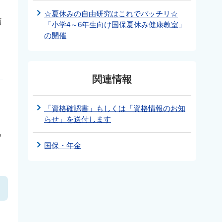
☆夏休みの自由研究はこれでバッチリ☆
額
「小学4～6年生向け国保夏休み健康教室」
の開催
関連情報
り
「資格確認書」もしくは「資格情報のお知
らせ」を送付します
あ
国保・年金