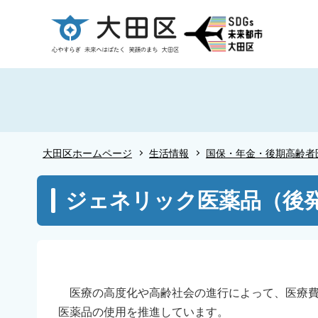
こ
の
ペ
ー
ジ
の
先
頭
大田区ホームページ
生活情報
国保・年金・後期高齢者
で
す
本
ジェネリック医薬品（後
文
こ
こ
か
ら
医療の高度化や高齢社会の進行によって、医療費
医薬品の使用を推進しています。