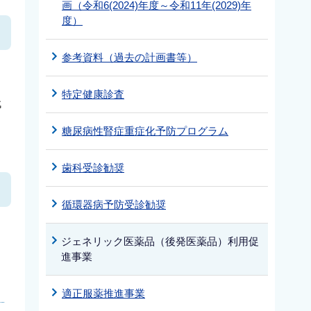
画（令和6(2024)年度～令和11年(2029)年
度）
参考資料（過去の計画書等）
。
特定健康診査
代
糖尿病性腎症重症化予防プログラム
歯科受診勧奨
循環器病予防受診勧奨
ジェネリック医薬品（後発医薬品）利用促
、
進事業
適正服薬推進事業