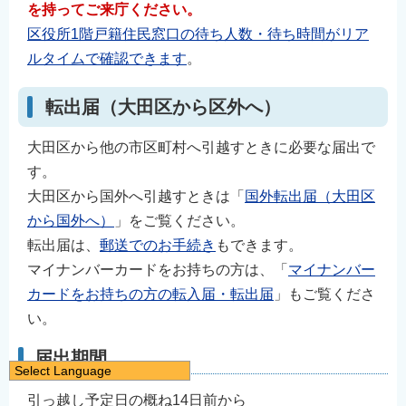
を持ってご来庁ください。
区役所1階戸籍住民窓口の待ち人数・待ち時間がリア
ルタイムで確認できます
。
転出届（大田区から区外へ）
大田区から他の市区町村へ引越すときに必要な届出で
す。
大田区から国外へ引越すときは「
国外転出届（大田区
から国外へ）
」をご覧ください。
転出届は、
郵送でのお手続き
もできます。
マイナンバーカードをお持ちの方は、「
マイナンバー
カードをお持ちの方の転入届・転出届
」もご覧くださ
い。
届出期間
Select Language
日本語
引っ越し予定日の概ね14日前から