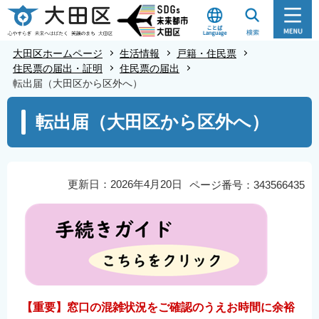
こ
の
ペ
大田区ホームページ
生活情報
戸籍・住民票
ー
住民票の届出・証明
住民票の届出
転出届（大田区から区外へ）
ジ
の
本
転出届（大田区から区外へ）
先
文
頭
こ
で
こ
す
か
更新日：2026年4月20日
ページ番号：343566435
ら
【重要】窓口の混雑状況をご確認のうえお時間に余裕