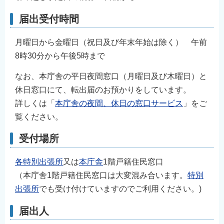
English
届出受付時間
简体中文
繁體中文
月曜日から金曜日（祝日及び年末年始は除く） 午前
한국어
8時30分から午後5時まで
नेपाली
なお、本庁舎の平日夜間窓口（月曜日及び木曜日）と
Filipino
休日窓口にて、転出届のお預かりをしています。
詳しくは「
本庁舎の夜間、休日の窓口サービス
」をご
覧ください。
受付場所
各特別出張所
又は
本庁舎
1階戸籍住民窓口
（本庁舎1階戸籍住民窓口は大変混み合います。
特別
出張所
でも受け付けていますのでご利用ください。)
届出人