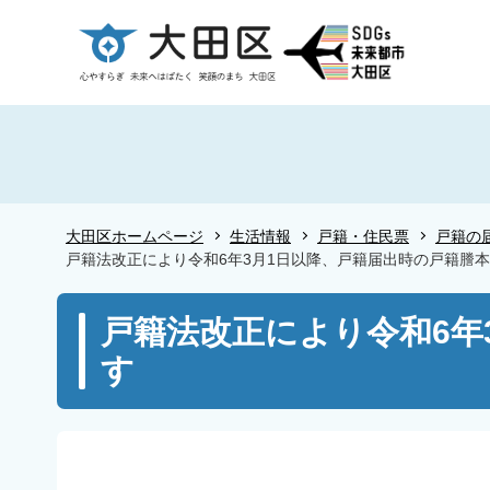
こ
の
ペ
ー
ジ
の
先
頭
大田区ホームページ
生活情報
戸籍・住民票
戸籍の
で
戸籍法改正により令和6年3月1日以降、戸籍届出時の戸籍謄
す
本
戸籍法改正により令和6年
文
す
こ
こ
か
ら