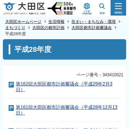
こ
の
ペ
大田区ホームページ
生活情報
住まい・まちなみ・環境
ー
まちづくり
大田区の都市計画
大田区都市計画審議会
平成28年度
ジ
の
本
平成28年度
先
文
頭
こ
で
こ
す
か
ページ番号：343410521
ら
第162回大田区都市計画審議会（平成29年2月3
日）
第161回大田区都市計画審議会（平成28年12月13
日）