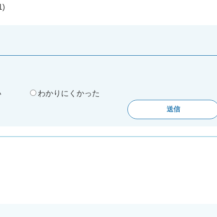
)
。
い
わかりにくかった