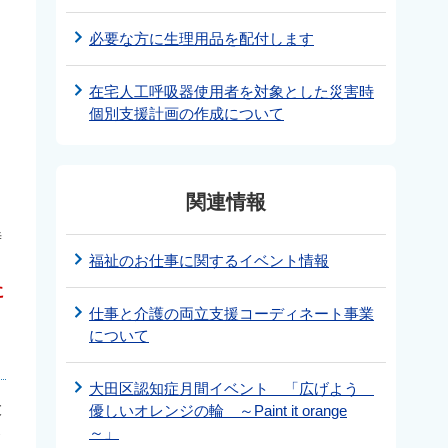
必要な方に生理用品を配付します
在宅人工呼吸器使用者を対象とした災害時
個別支援計画の作成について
関連情報
時
福祉のお仕事に関するイベント情報
に
仕事と介護の両立支援コーディネート事業
について
大田区認知症月間イベント 「広げよう
大
優しいオレンジの輪 ～Paint it orange
～」
合