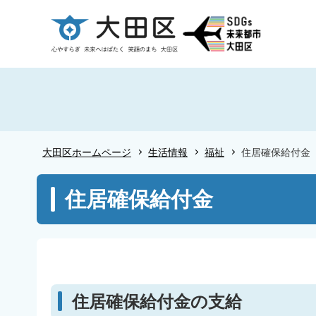
こ
の
ペ
ー
ジ
の
先
頭
大田区ホームページ
生活情報
福祉
住居確保給付金
で
す
本
住居確保給付金
文
こ
こ
か
ら
住居確保給付金の支給