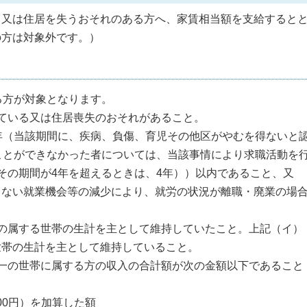
又は住居を失うおそれのある方へ、家賃相当額を支給すると
の方は対象外です。）
る方が対象となります。
ている又は住居喪失のおそれがあること。
年（当該期間に、疾病、負傷、育児その他区がやむを得ないと
ことができなかった者については、当該事情により求職活動を
その期間が4年を超えるときは、4年））以内であること、又
らない就業機会等の減少により、就労の状況が離職・廃業の場
の属する世帯の生計を主として維持していたこと。上記（イ）
世帯の生計を主として維持していること。
一の世帯に属する方の収入の合計額が次の金額以下であること
00円）を加算した額