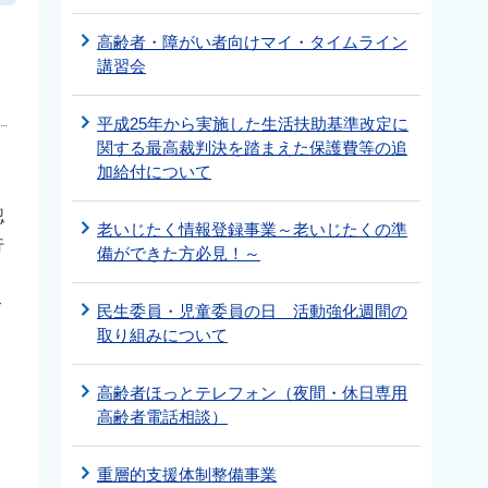
と
高齢者・障がい者向けマイ・タイムライン
講習会
平成25年から実施した生活扶助基準改定に
関する最高裁判決を踏まえた保護費等の追
加給付について
認
老いじたく情報登録事業～老いじたくの準
行
備ができた方必見！～
合
民生委員・児童委員の日 活動強化週間の
取り組みについて
高齢者ほっとテレフォン（夜間・休日専用
高齢者電話相談）
重層的支援体制整備事業