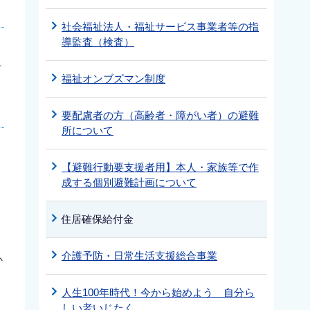
社会福祉法人・福祉サービス事業者等の指
導監査（検査）
居
福祉オンブズマン制度
要配慮者の方（高齢者・障がい者）の避難
所について
【避難行動要支援者用】本人・家族等で作
成する個別避難計画について
住居確保給付金
介護予防・日常生活支援総合事業
か
人生100年時代！今から始めよう 自分ら
しい老いじたく