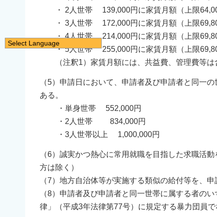
・ 2人世帯 139,000円に家賃月額（上限64,
・ 3人世帯 172,000円に家賃月額（上限69
・ 4人世帯 214,000円に家賃月額（上限69,
Select Language
・ 5人世帯 255,000円に家賃月額（上限69,
日本語
（注釈1）家賃月額には、共益費、管理費等は
English
（5）申請日において、申請者及び申請者と同一の
简体中文
ある。
繁體中文
・単身世帯 552,000円
한국어
・2人世帯 834,000円
नेपाली
・3人世帯以上 1,000,000円
Filipino
（6）誠実かつ熱心に常用就職を目指した求職活動
方は除く）
（7）地方自治体等が実施する類似の給付等を、申
（8）申請者及び申請者と同一世帯に属する者のい
律」（平成3年法律第77号）に規定する暴力団員