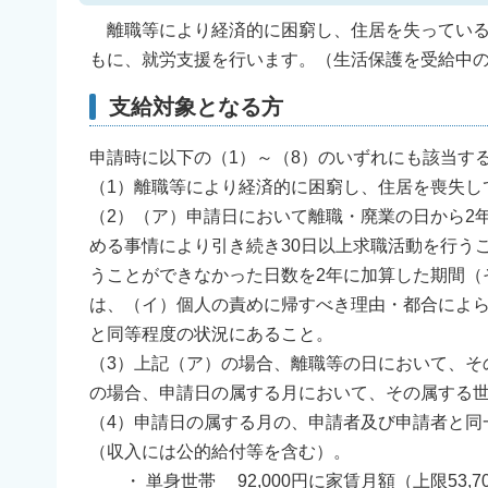
離職等により経済的に困窮し、住居を失っている
もに、就労支援を行います。（生活保護を受給中
支給対象となる方
申請時に以下の（1）～（8）のいずれにも該当す
（1）離職等により経済的に困窮し、住居を喪失し
（2）（ア）申請日において離職・廃業の日から2
める事情により引き続き30日以上求職活動を行う
うことができなかった日数を2年に加算した期間（
は、（イ）個人の責めに帰すべき理由・都合によ
と同等程度の状況にあること。
（3）上記（ア）の場合、離職等の日において、そ
の場合、申請日の属する月において、その属する
（4）申請日の属する月の、申請者及び申請者と同
（収入には公的給付等を含む）。
・ 単身世帯 92,000円に家賃月額（上限53,7