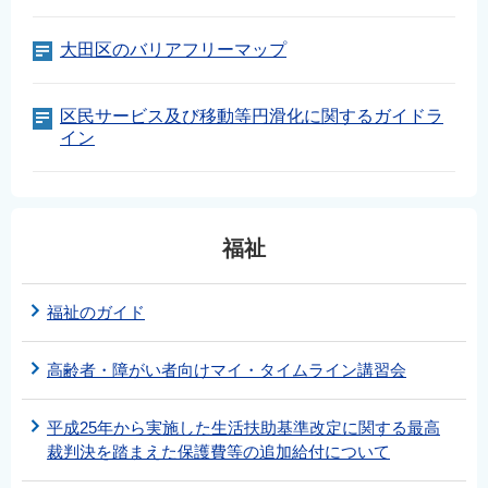
English
大田区のバリアフリーマップ
简体中文
繁體中文
区民サービス及び移動等円滑化に関するガイドラ
한국어
イン
नेपाली
Filipino
福祉
福祉のガイド
高齢者・障がい者向けマイ・タイムライン講習会
平成25年から実施した生活扶助基準改定に関する最高
裁判決を踏まえた保護費等の追加給付について