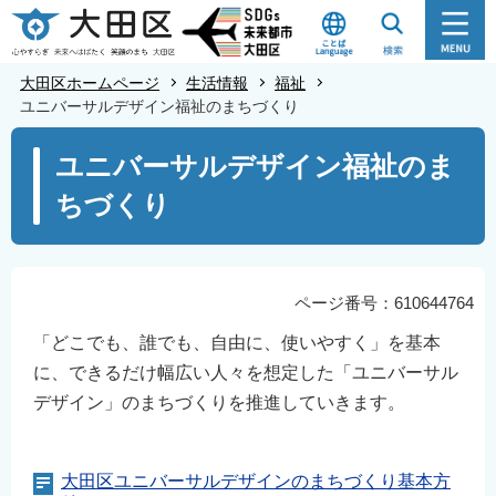
こ
の
ペ
大田区ホームページ
生活情報
福祉
ー
ユニバーサルデザイン福祉のまちづくり
ジ
本
ユニバーサルデザイン福祉のま
の
文
先
ちづくり
こ
頭
こ
で
か
す
ら
ページ番号：610644764
「どこでも、誰でも、自由に、使いやすく」を基本
に、できるだけ幅広い人々を想定した「ユニバーサル
デザイン」のまちづくりを推進していきます。
大田区ユニバーサルデザインのまちづくり基本方