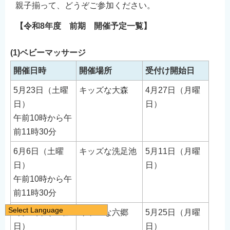
親子揃って、どうぞご参加ください。
【令和8年度 前期 開催予定一覧】
(1)ベビーマッサージ
開催日時
開催場所
受付け開始日
5月23日（土曜
キッズな大森
4月27日（月曜
日）
日）
午前10時から午
前11時30分
6月6日（土曜
キッズな洗足池
5月11日（月曜
日）
日）
午前10時から午
前11時30分
Select Language
6月20日（土曜
キッズな六郷
5月25日（月曜
日本語
日）
日）