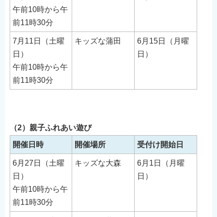
English
午前10時から午
前11時30分
简体中文
繁體中文
7月11日（土曜
キッズな蒲田
6月15日（月曜
日）
日）
한국어
午前10時から午
नेपाली
前11時30分
Filipino
（2）親子ふれあい遊び
開催日時
開催場所
受付け開始日
6月27日（土曜
キッズな大森
6月1日（月曜
日）
日）
午前10時から午
前11時30分