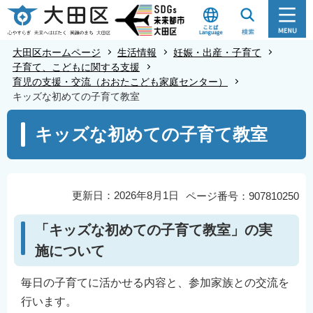
こ
の
ペ
大田区ホームページ
生活情報
妊娠・出産・子育て
ー
子育て、こどもに関する支援
育児の支援・交流（おおたこども家庭センター）
ジ
キッズな初めての子育て教室
の
本
先
キッズな初めての子育て教室
文
頭
こ
で
こ
す
か
更新日：2026年8月1日
ページ番号：907810250
ら
「キッズな初めての子育て教室」の実
施について
毎日の子育てに活かせる内容と、参加家族との交流を
行います。