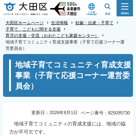
こ
の
ペ
大田区ホームページ
生活情報
妊娠・出産・子育て
ー
子育て、こどもに関する支援
育児の支援・交流（おおたこども家庭センター）
ジ
地域子育てコミュニティ育成支援事業（子育て応援コーナー運
の
営委員会）
先
本
頭
地域子育てコミュニティ育成支援
文
で
事業（子育て応援コーナー運営委
こ
す
こ
員会）
か
ら
更新日：2026年8月1日
ページ番号：825095730
地域子育てコミュニティの育成支援には、地域の協
力が不可欠です。