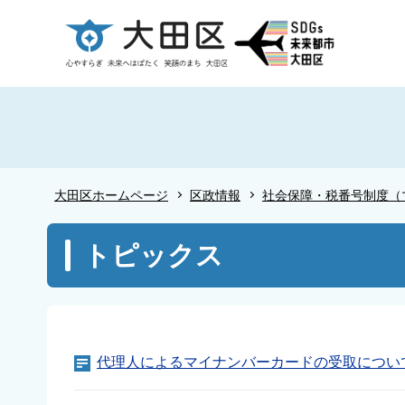
こ
の
ペ
ー
ジ
の
先
頭
大田区ホームページ
区政情報
社会保障・税番号制度（
で
す
本
トピックス
文
こ
こ
か
ら
代理人によるマイナンバーカードの受取につい