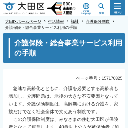
こ
の
ペ
大田区ホームページ
生活情報
福祉
介護保険制度
ー
介護保険・総合事業サービス利用の手順
ジ
本
介護保険・総合事業サービス利用
の
文
先
の手順
こ
頭
こ
で
か
す
ら
ページ番号：157170325
急速な高齢化とともに、介護を必要とする高齢者も
増加し、介護問題は、老後の大きな不安要因となって
います。介護保険制度は、高齢期における介護を、家
族だけでなく社会全体で支えあう制度です。
この介護保険制度は、みなさまの住む大田区が保険
者となって運営します。40歳以上の方が被保険者（加