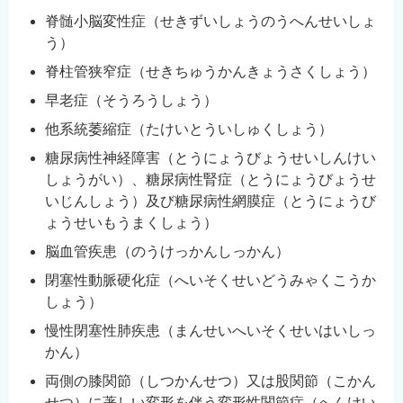
脊髄小脳変性症（せきずいしょうのうへんせいしょ
う）
脊柱管狭窄症（せきちゅうかんきょうさくしょう）
早老症（そうろうしょう）
他系統萎縮症（たけいとういしゅくしょう）
糖尿病性神経障害（とうにょうびょうせいしんけい
しょうがい）、糖尿病性腎症（とうにょうびょうせ
いじんしょう）及び糖尿病性網膜症（とうにょうび
ょうせいもうまくしょう）
脳血管疾患（のうけっかんしっかん）
閉塞性動脈硬化症（へいそくせいどうみゃくこうか
しょう）
慢性閉塞性肺疾患（まんせいへいそくせいはいしっ
かん）
両側の膝関節（しつかんせつ）又は股関節（こかん
せつ）に著しい変形を伴う変形性関節症（へんけい