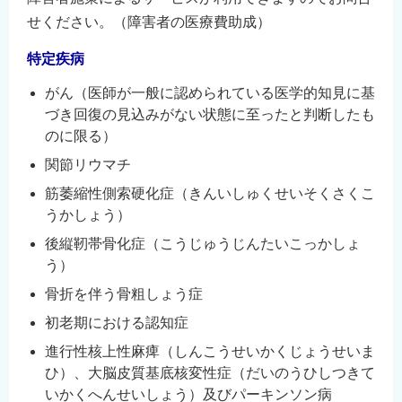
English
せください。（障害者の医療費助成）
简体中文
特定疾病
繁體中文
がん（医師が一般に認められている医学的知見に基
한국어
づき回復の見込みがない状態に至ったと判断したも
नेपाली
のに限る）
Filipino
関節リウマチ
筋萎縮性側索硬化症（きんいしゅくせいそくさくこ
うかしょう）
後縦靭帯骨化症（こうじゅうじんたいこっかしょ
う）
骨折を伴う骨粗しょう症
初老期における認知症
進行性核上性麻痺（しんこうせいかくじょうせいま
ひ）、大脳皮質基底核変性症（だいのうひしつきて
いかくへんせいしょう）及びパーキンソン病