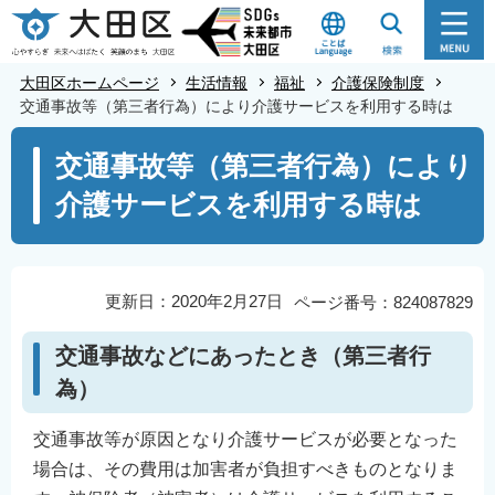
こ
の
ペ
大田区ホームページ
生活情報
福祉
介護保険制度
ー
交通事故等（第三者行為）により介護サービスを利用する時は
ジ
本
交通事故等（第三者行為）により
の
文
先
介護サービスを利用する時は
こ
頭
こ
で
か
す
ら
更新日：2020年2月27日
ページ番号：824087829
交通事故などにあったとき（第三者行
為）
交通事故等が原因となり介護サービスが必要となった
場合は、その費用は加害者が負担すべきものとなりま