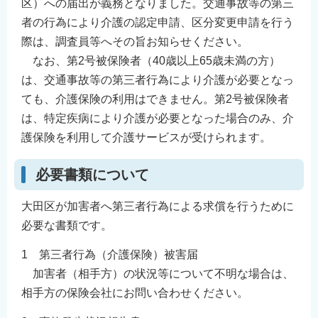
区）への届出が義務となりました。交通事故等の第三
English
者の行為により介護の認定申請、区分変更申請を行う
简体中文
際は、調査員等へその旨お知らせください。
繁體中文
なお、第2号被保険者（40歳以上65歳未満の方）
한국어
は、交通事故等の第三者行為により介護が必要となっ
ても、介護保険の利用はできません。第2号被保険者
नेपाली
は、特定疾病により介護が必要となった場合のみ、介
Filipino
護保険を利用して介護サービスが受けられます。
必要書類について
大田区が加害者へ第三者行為による求償を行うために
必要な書類です。
1 第三者行為（介護保険）被害届
加害者（相手方）の状況等について不明な場合は、
相手方の保険会社にお問い合わせください。