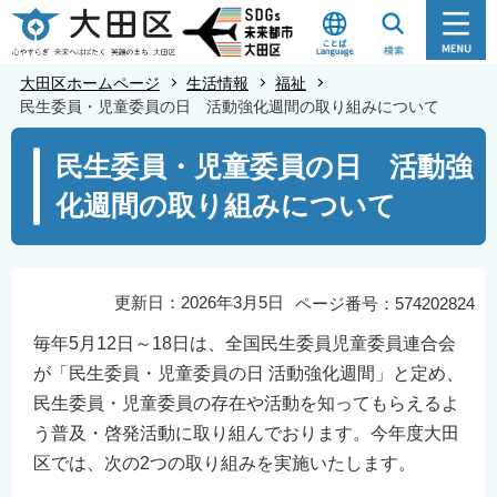
こ
の
ペ
大田区ホームページ
生活情報
福祉
ー
民生委員・児童委員の日 活動強化週間の取り組みについて
ジ
本
民生委員・児童委員の日 活動強
の
文
先
化週間の取り組みについて
こ
頭
こ
で
か
す
ら
更新日：2026年3月5日
ページ番号：574202824
毎年5月12日～18日は、全国民生委員児童委員連合会
が「民生委員・児童委員の日 活動強化週間」と定め、
民生委員・児童委員の存在や活動を知ってもらえるよ
う普及・啓発活動に取り組んでおります。今年度大田
区では、次の2つの取り組みを実施いたします。