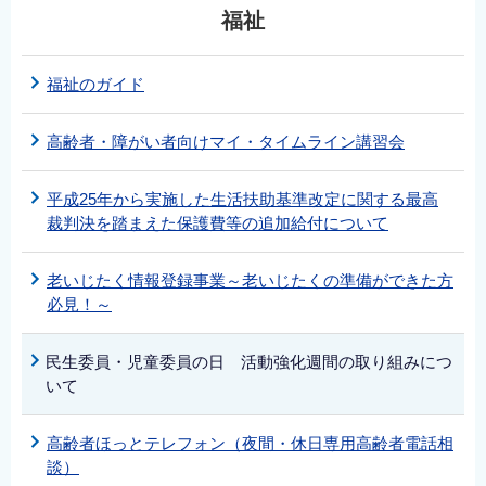
福祉
福祉のガイド
高齢者・障がい者向けマイ・タイムライン講習会
平成25年から実施した生活扶助基準改定に関する最高
裁判決を踏まえた保護費等の追加給付について
老いじたく情報登録事業～老いじたくの準備ができた方
必見！～
民生委員・児童委員の日 活動強化週間の取り組みにつ
いて
高齢者ほっとテレフォン（夜間・休日専用高齢者電話相
談）