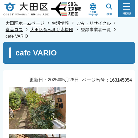
こ
の
ペ
大田区ホームページ
生活情報
ごみ・リサイクル
ー
食品ロス
大田区食べきり応援団
登録事業者一覧
cafe VARIO
ジ
の
本
cafe VARIO
先
文
頭
こ
で
こ
す
か
更新日：2025年5月26日
ページ番号：163145954
ら