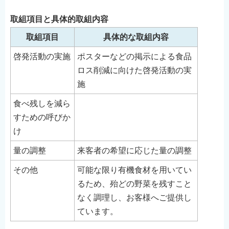
English
取組項目と具体的取組内容
简体中文
取組項目
具体的な取組内容
繁體中文
啓発活動の実施
ポスターなどの掲示による食品
한국어
ロス削減に向けた啓発活動の実
नेपाली
施
Filipino
食べ残しを減ら
すための呼びか
け
量の調整
来客者の希望に応じた量の調整
その他
可能な限り有機食材を用いてい
るため、殆どの野菜を残すこと
なく調理し、お客様へご提供し
ています。