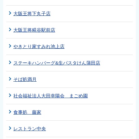
大阪王将下丸子店
大阪王将糀谷駅前店
やきとり家すみれ池上店
ステーキハンバーグ&生パスタけん蒲田店
そば処満月
社会福祉法人大田幸陽会 まごめ園
食事処 藤家
レストラン中央