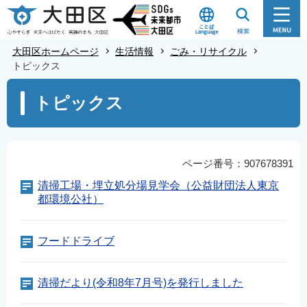
こ
の
ペ
大田区ホームページ
生活情報
ごみ・リサイクル
ー
トピックス
ジ
本
トピックス
の
文
先
こ
頭
こ
で
か
ページ番号：907678391
す
ら
清掃工場・埋立処分場見学会（公益財団法人東京
都環境公社）
フードドライブ
清掃だより(令和8年7月号)を発行しました