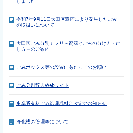
しました
English
简体中文
令和7年9月11日大田区豪雨により発生したごみ
繁體中文
の取扱いについて
한국어
नेपाली
大田区ごみ分別アプリ～資源とごみの分け方・出
し方～のご案内
Filipino
ごみボックス等の設置にあたってのお願い
ごみ分別辞典Webサイト
事業系有料ごみ処理券料金改定のお知らせ
浄化槽の管理等について