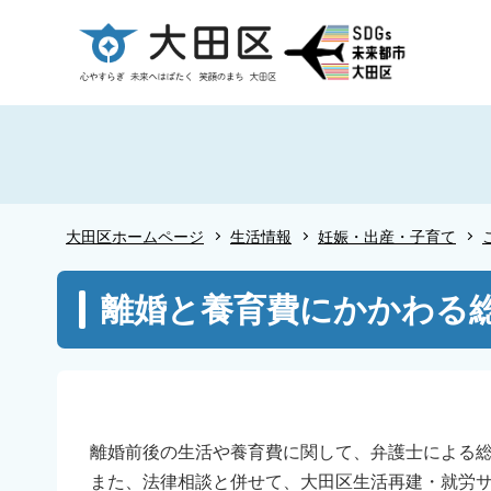
こ
の
ペ
ー
ジ
の
先
頭
大田区ホームページ
生活情報
妊娠・出産・子育て
で
す
本
離婚と養育費にかかわる
文
こ
こ
か
ら
離婚前後の生活や養育費に関して、弁護士による総
また、法律相談と併せて、大田区生活再建・就労サポ