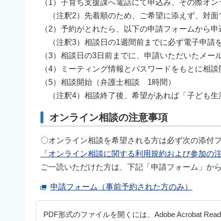
（1）子育ち支援課へ電話にて申込み、その際オン
（注釈2）先着順のため、ご希望に添えず、対面
（2）予約がとれたら、以下の申請フォームから
（注釈3）相談日の1週間前までに必ず電子申請
（3）相談日の3日前までに、申請いただいたメー
（4）ミーティング情報とパスワードをもとに相談開
（5）相談開始（弁護士相談 1時間）
（注釈4）相談終了後、希望があれば「子ども生
オンライン相談の注意事項
〇オンライン相談を希望される方は必ず次の添付
「オンライン相談に関する利用規約および参加の注意
ご一読いただけた方は、下記「申請フォーム」か
申請フォーム（事前予約された方のみ）
PDF形式のファイルを開くには、Adobe Acrobat Re