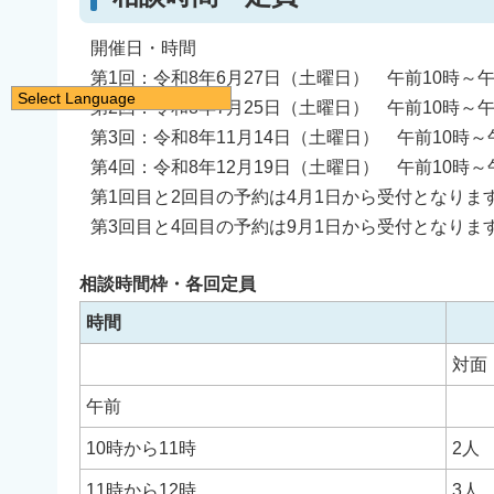
開催日・時間
第1回：令和8年6月27日（土曜日） 午前10時～午
Select Language
第2回：令和8年7月25日（土曜日） 午前10時～午
日本語
第3回：令和8年11月14日（土曜日） 午前10時～
English
第4回：令和8年12月19日（土曜日） 午前10時～
简体中文
第1回目と2回目の予約は4月1日から受付となりま
第3回目と4回目の予約は9月1日から受付となりま
繁體中文
한국어
相談時間枠・各回定員
नेपाली
時間
Filipino
対面
午前
10時から11時
2人
11時から12時
3人