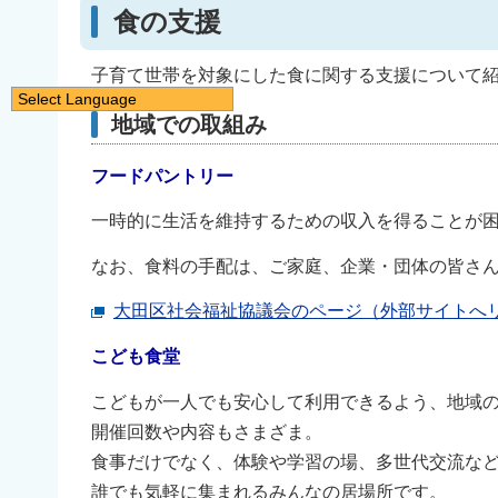
食の支援
子育て世帯を対象にした食に関する支援について
Select Language
地域での取組み
日本語
English
フードパントリー
简体中文
一時的に生活を維持するための収入を得ることが
繁體中文
なお、食料の手配は、ご家庭、企業・団体の皆さ
한국어
नेपाली
大田区社会福祉協議会のページ（外部サイトへ
Filipino
こども食堂
こどもが一人でも安心して利用できるよう、地域
開催回数や内容もさまざま。
食事だけでなく、体験や学習の場、多世代交流な
誰でも気軽に集まれるみんなの居場所です。