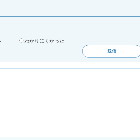
。
い
わかりにくかった