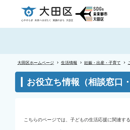
こ
の
ペ
ー
ジ
の
先
頭
大田区ホームページ
生活情報
妊娠・出産・子育て
で
す
本
お役立ち情報（相談窓口
文
こ
こ
か
ら
こちらのページでは、子どもの生活応援に関連す