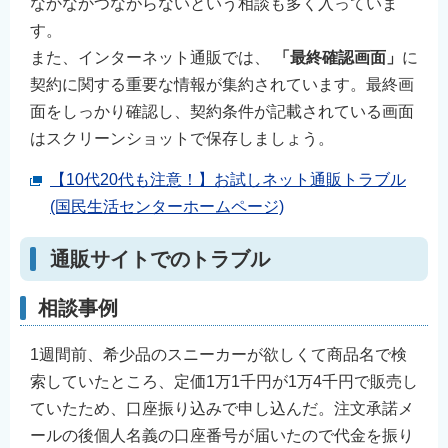
なかなかつながらないという相談も多く入っていま
English
す。
简体中文
また、インターネット通販では、
「最終確認画面」
に
繁體中文
契約に関する重要な情報が集約されています。最終画
한국어
面をしっかり確認し、契約条件が記載されている画面
はスクリーンショットで保存しましょう。
नेपाली
Filipino
【10代20代も注意！】お試しネット通販トラブル
(国民生活センターホームページ)
通販サイトでのトラブル
相談事例
1週間前、希少品のスニーカーが欲しくて商品名で検
索していたところ、定価1万1千円が1万4千円で販売し
ていたため、口座振り込みで申し込んだ。注文承諾メ
ールの後個人名義の口座番号が届いたので代金を振り