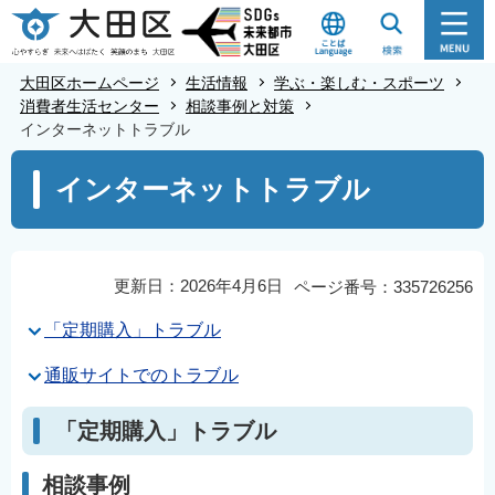
こ
の
ペ
大田区ホームページ
生活情報
学ぶ・楽しむ・スポーツ
ー
消費者生活センター
相談事例と対策
インターネットトラブル
ジ
の
本
インターネットトラブル
先
文
頭
こ
で
こ
す
か
更新日：2026年4月6日
ページ番号：335726256
ら
「定期購入」トラブル
通販サイトでのトラブル
「定期購入」トラブル
相談事例