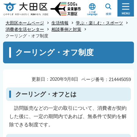
こ
の
ペ
大田区ホームページ
生活情報
学ぶ・楽しむ・スポーツ
ー
消費者生活センター
相談事例と対策
クーリング・オフ制度
ジ
の
本
クーリング・オフ制度
先
文
頭
こ
で
こ
す
か
更新日：2020年9月8日
ページ番号：214445059
ら
クーリング・オフとは
訪問販売などの一定の取引について、消費者が契約
した後に、一定の期間内であれば、無条件で契約を解
除できる制度です。