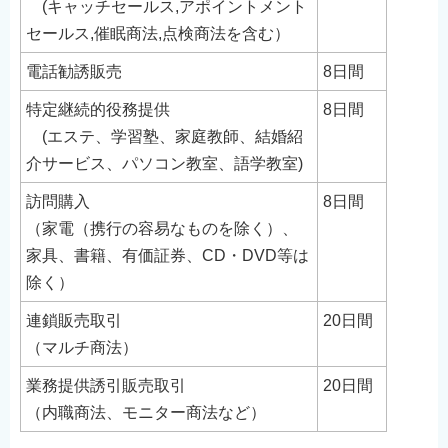
(キャッチセールス,アポイントメント
English
セールス,催眠商法,点検商法を含む）
简体中文
電話勧誘販売
8日間
繁體中文
特定継続的役務提供
8日間
한국어
(エステ、学習塾、家庭教師、結婚紹
नेपाली
介サービス、パソコン教室、語学教室)
Filipino
訪問購入
8日間
（家電（携行の容易なものを除く）、
家具、書籍、有価証券、CD・DVD等は
除く）
連鎖販売取引
20日間
（マルチ商法）
業務提供誘引販売取引
20日間
（内職商法、モニター商法など）