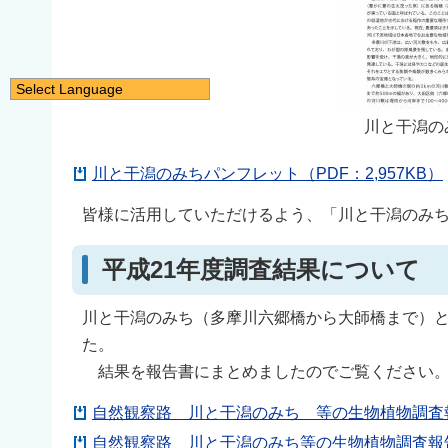
Select Language
日本語
川と干潟の
English
川と干潟のみちパンフレット（PDF：2,957KB）
简体中文
繁體中文
皆様に活用していただけるよう、「川と干潟のみ
한국어
平成21年度調査結果について
नेपाली
Filipino
川と干潟のみち（多摩川六郷橋から大師橋まで）と
た。
結果を報告書にまとめましたのでご覧ください
自然観察路 川と干潟のみち 等の生物植物調査報
自然観察路 川と干潟のみち等の生物植物調査報告書1