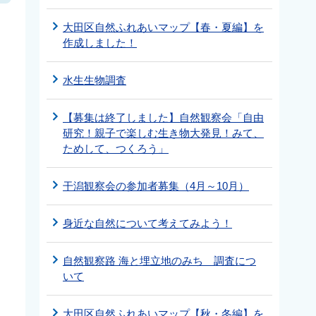
大田区自然ふれあいマップ【春・夏編】を
作成しました！
水生生物調査
【募集は終了しました】自然観察会「自由
研究！親子で楽しむ生き物大発見！みて、
ためして、つくろう」
干潟観察会の参加者募集（4月～10月）
身近な自然について考えてみよう！
自然観察路 海と埋立地のみち 調査につ
いて
大田区自然ふれあいマップ【秋・冬編】を