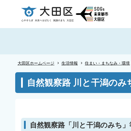
こ
の
ペ
ー
ジ
の
先
頭
大田区ホームページ
生活情報
住まい・まちなみ・環境
で
す
本
自然観察路 川と干潟のみ
文
こ
こ
か
ら
自然観察路「川と干潟のみち」