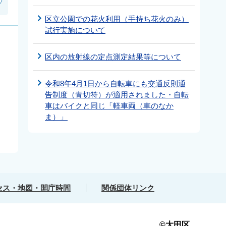
区立公園での花火利用（手持ち花火のみ）
試行実施について
区内の放射線の定点測定結果等について
令和8年4月1日から自転車にも交通反則通
告制度（青切符）が適用されました・自転
車はバイクと同じ「軽車両（車のなか
ま）」
セス・地図・開庁時間
関係団体リンク
©大田区