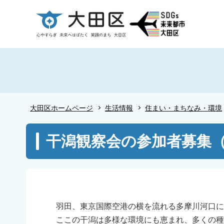
こ
の
ペ
ー
ジ
の
先
頭
大田区ホームページ
生活情報
住まい・まちなみ・環境
で
す
本
干潟観察会の参加者募集（
文
こ
こ
か
ら
羽田、東京国際空港の横を流れる多摩川河口に
ここの干潟は多様な環境にも恵まれ、多くの種