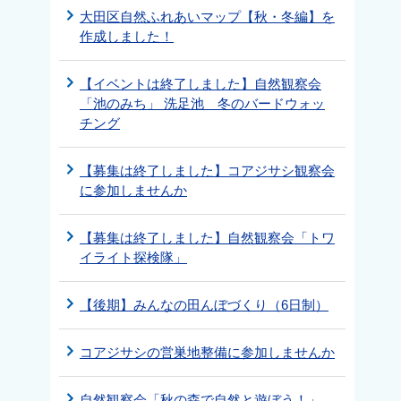
大田区自然ふれあいマップ【秋・冬編】を
作成しました！
【イベントは終了しました】自然観察会
「池のみち」 洗足池 冬のバードウォッ
チング
【募集は終了しました】コアジサシ観察会
に参加しませんか
【募集は終了しました】自然観察会「トワ
イライト探検隊」
【後期】みんなの田んぼづくり（6日制）
コアジサシの営巣地整備に参加しませんか
自然観察会「秋の森で自然と遊ぼう！」