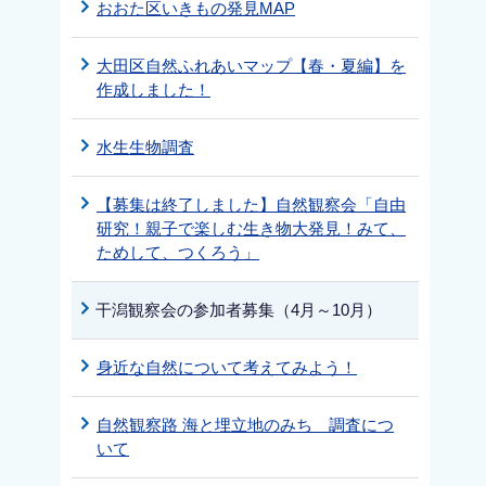
おおた区いきもの発見MAP
大田区自然ふれあいマップ【春・夏編】を
作成しました！
水生生物調査
【募集は終了しました】自然観察会「自由
研究！親子で楽しむ生き物大発見！みて、
ためして、つくろう」
干潟観察会の参加者募集（4月～10月）
身近な自然について考えてみよう！
自然観察路 海と埋立地のみち 調査につ
いて