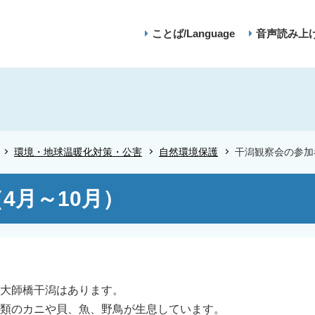
ことば/Language
音声読み上
環境・地球温暖化対策・公害
自然環境保護
干潟観察会の参加
4月～10月）
大師橋干潟はあります。
類のカニや貝、魚、野鳥が生息しています。