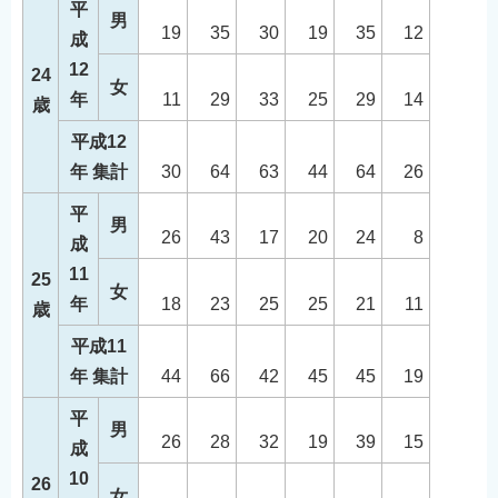
平
男
19
35
30
19
35
12
成
12
24
女
年
11
29
33
25
29
14
歳
平成12
年 集計
30
64
63
44
64
26
平
男
26
43
17
20
24
8
成
11
25
女
年
18
23
25
25
21
11
歳
平成11
年 集計
44
66
42
45
45
19
平
男
26
28
32
19
39
15
成
10
26
女