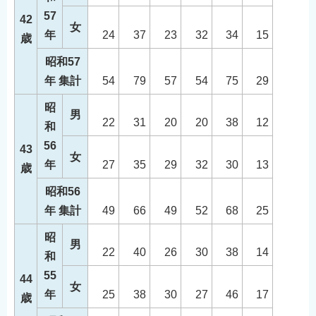
57
42
女
年
24
37
23
32
34
15
歳
昭和57
年 集計
54
79
57
54
75
29
昭
男
22
31
20
20
38
12
和
56
43
女
年
27
35
29
32
30
13
歳
昭和56
年 集計
49
66
49
52
68
25
昭
男
22
40
26
30
38
14
和
55
44
女
年
25
38
30
27
46
17
歳