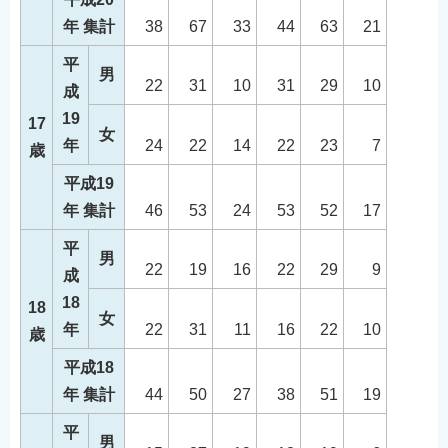
年 集計
38
67
33
44
63
21
平
男
22
31
10
31
29
10
成
19
17
女
年
24
22
14
22
23
7
歳
平成19
年 集計
46
53
24
53
52
17
平
男
22
19
16
22
29
9
成
18
18
女
年
22
31
11
16
22
10
歳
平成18
年 集計
44
50
27
38
51
19
平
男