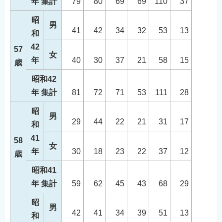
年 集計
79
80
69
69
110
37
昭
男
41
42
34
32
53
13
和
42
57
女
年
40
30
37
21
58
15
歳
昭和42
年 集計
81
72
71
53
111
28
昭
男
29
44
22
21
31
17
和
41
58
女
年
30
18
23
22
37
12
歳
昭和41
年 集計
59
62
45
43
68
29
昭
男
42
41
34
39
51
13
和