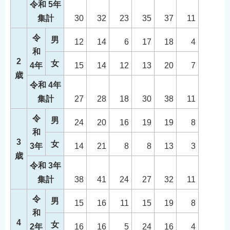
令和 5年
English
集計
30
32
23
35
37
11
简体中文
令
男
繁體中文
12
14
6
17
18
4
和
한국어
2
女
4年
15
14
12
13
20
7
नेपाली
歳
令和 4年
Filipino
集計
27
28
18
30
38
11
令
男
24
20
16
19
19
8
和
3
女
3年
14
21
8
8
13
3
歳
令和 3年
集計
38
41
24
27
32
11
令
男
15
16
11
15
19
8
和
4
女
2年
16
16
5
24
16
4