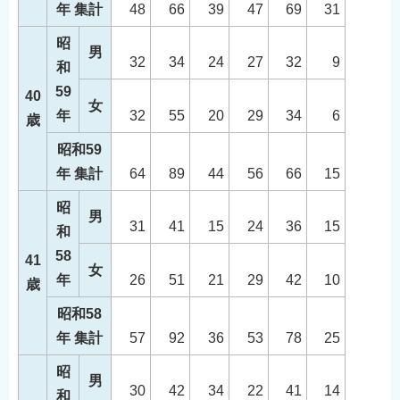
年 集計
48
66
39
47
69
31
昭
男
32
34
24
27
32
9
和
59
40
女
年
32
55
20
29
34
6
歳
昭和59
年 集計
64
89
44
56
66
15
昭
男
31
41
15
24
36
15
和
58
41
女
年
26
51
21
29
42
10
歳
昭和58
年 集計
57
92
36
53
78
25
昭
男
30
42
34
22
41
14
和