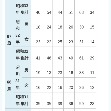
昭和33
年 集計
40
54
44
51
63
34
昭
男
18
24
18
26
30
15
和
32
67
女
年
23
22
25
23
31
14
歳
昭和32
年 集計
41
46
43
49
61
29
昭
男
19
13
23
16
33
11
和
31
68
女
年
16
22
16
20
26
12
歳
昭和31
年 集計
35
35
39
36
59
23