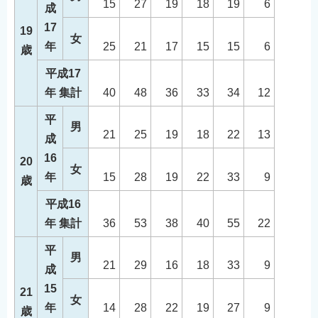
15
27
19
18
19
6
成
17
19
女
年
25
21
17
15
15
6
歳
平成17
年 集計
40
48
36
33
34
12
平
男
21
25
19
18
22
13
成
16
20
女
年
15
28
19
22
33
9
歳
平成16
年 集計
36
53
38
40
55
22
平
男
21
29
16
18
33
9
成
15
21
女
年
14
28
22
19
27
9
歳