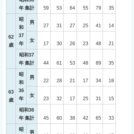
年 集計
59
53
64
55
79
35
昭
男
27
31
27
25
41
14
和
37
62
女
年
17
30
26
23
48
21
歳
昭和37
年 集計
44
61
53
48
89
35
昭
男
22
28
21
17
34
18
和
36
63
女
年
23
32
17
25
31
15
歳
昭和36
年 集計
45
60
38
42
65
33
昭
男