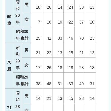
昭
男
18
26
14
24
33
13
和
30
69
女
年
7
16
19
22
37
10
歳
昭和30
年 集計
25
42
33
46
70
23
昭
男
21
22
13
15
21
13
和
29
70
女
年
17
26
18
18
28
18
歳
昭和29
年 集計
38
48
31
33
49
31
昭
男
14
21
13
15
28
14
和
28
71
女