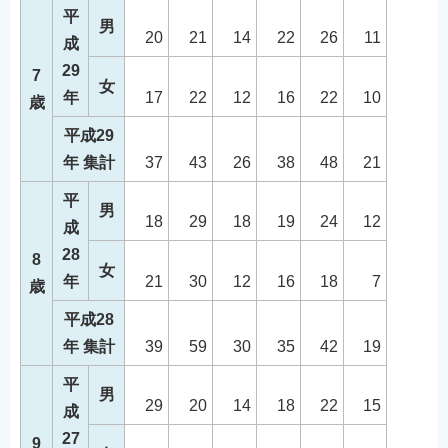
平
男
20
21
14
22
26
11
成
29
7
女
年
17
22
12
16
22
10
歳
平成29
年 集計
37
43
26
38
48
21
平
男
18
29
18
19
24
12
成
28
8
女
年
21
30
12
16
18
7
歳
平成28
年 集計
39
59
30
35
42
19
平
男
29
20
14
18
22
15
成
27
9