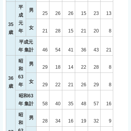
平
男
25
26
26
15
23
13
成
元
35
女
年
21
28
15
21
20
8
歳
平成元
年 集計
46
54
41
36
43
21
昭
男
29
18
14
22
28
8
和
63
36
女
年
29
22
21
26
29
8
歳
昭和63
年 集計
58
40
35
48
57
16
昭
男
28
34
16
19
32
9
和
62