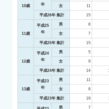
年
10歳
女
11
平成26年 集計
15
男
8
平成25
年
11歳
女
7
平成25年 集計
15
男
5
平成24
年
12歳
女
9
平成24年 集計
14
男
11
平成23
年
13歳
女
8
平成23年 集計
19
男
7
平成22