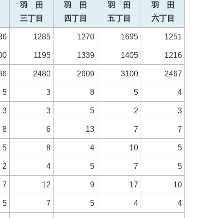
羽 田
羽 田
羽 田
羽 田
三丁目
四丁目
五丁目
六丁目
86
1285
1270
1695
1251
00
1195
1339
1405
1216
86
2480
2609
3100
2467
5
3
8
5
4
3
3
5
2
3
8
6
13
7
7
5
8
4
10
5
2
4
5
7
5
7
12
9
17
10
5
7
5
4
4