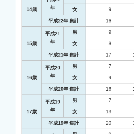
年
14歳
女
9
平成22年 集計
16
男
9
平成21
年
15歳
女
8
平成21年 集計
17
男
7
平成20
年
16歳
女
9
平成20年 集計
16
男
7
平成19
年
17歳
女
13
平成19年 集計
20