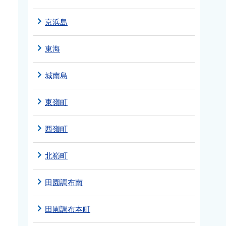
京浜島
東海
城南島
東嶺町
西嶺町
北嶺町
田園調布南
田園調布本町