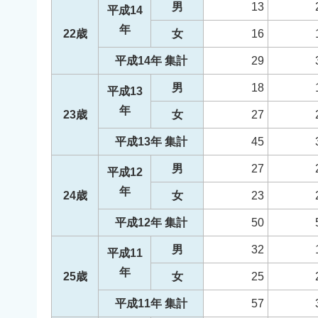
男
13
平成14
年
22歳
女
16
平成14年 集計
29
男
18
平成13
年
23歳
女
27
平成13年 集計
45
男
27
平成12
年
24歳
女
23
平成12年 集計
50
男
32
平成11
年
25歳
女
25
平成11年 集計
57