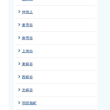
仲池上
東雪谷
南雪谷
上池台
東糀谷
西糀谷
北糀谷
羽田旭町