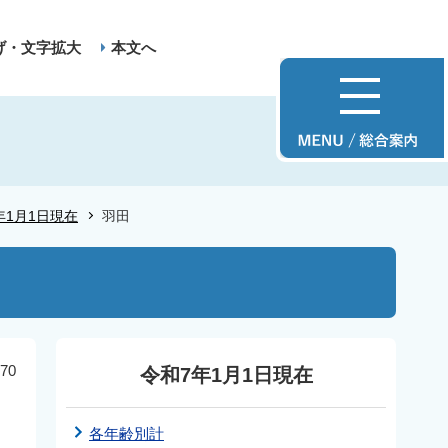
げ・文字拡大
本文へ
年1月1日現在
羽田
70
令和7年1月1日現在
各年齢別計