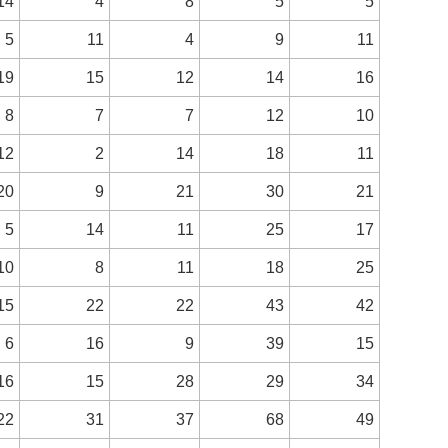
14
4
8
5
5
5
11
4
9
11
19
15
12
14
16
8
7
7
12
10
12
2
14
18
11
20
9
21
30
21
5
14
11
25
17
10
8
11
18
25
15
22
22
43
42
6
16
9
39
15
16
15
28
29
34
22
31
37
68
49