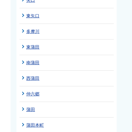
矢口
東矢口
多摩川
東蒲田
南蒲田
西蒲田
仲六郷
蒲田
蒲田本町