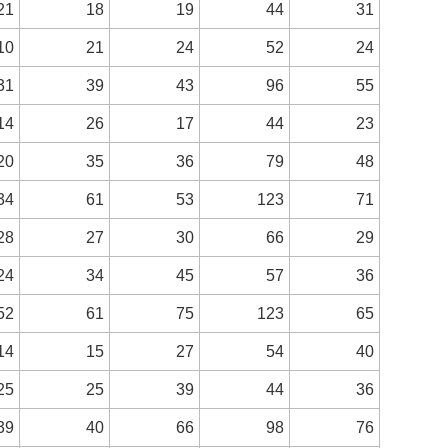
21
18
19
44
31
10
21
24
52
24
31
39
43
96
55
14
26
17
44
23
20
35
36
79
48
34
61
53
123
71
28
27
30
66
29
24
34
45
57
36
52
61
75
123
65
14
15
27
54
40
25
25
39
44
36
39
40
66
98
76