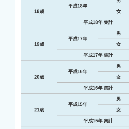
男
平成18年
18歳
女
平成18年 集計
男
平成17年
19歳
女
平成17年 集計
男
平成16年
20歳
女
平成16年 集計
男
平成15年
21歳
女
平成15年 集計