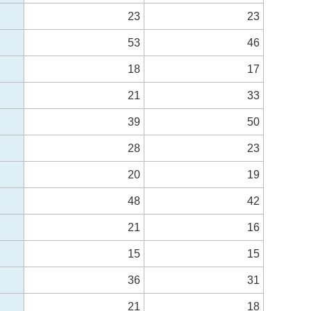
23
23
53
46
18
17
21
33
39
50
28
23
20
19
48
42
21
16
15
15
36
31
21
18