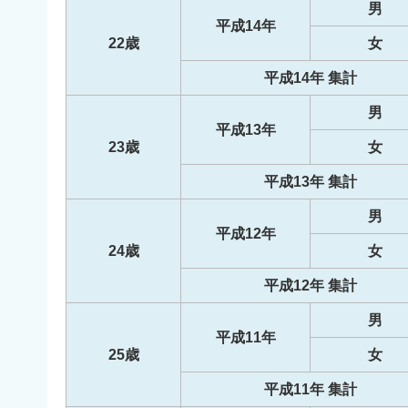
男
平成14年
22歳
女
平成14年 集計
男
平成13年
23歳
女
平成13年 集計
男
平成12年
24歳
女
平成12年 集計
男
平成11年
25歳
女
平成11年 集計