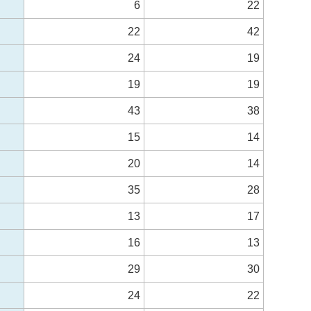
6
22
22
42
24
19
19
19
43
38
15
14
20
14
35
28
13
17
16
13
29
30
24
22