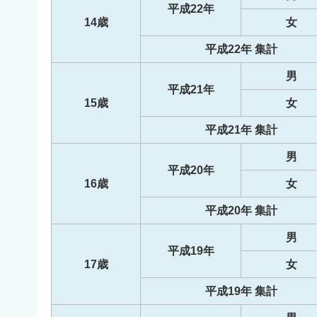
平成22年
14歳
女
平成22年 集計
男
平成21年
15歳
女
平成21年 集計
男
平成20年
16歳
女
平成20年 集計
男
平成19年
17歳
女
平成19年 集計