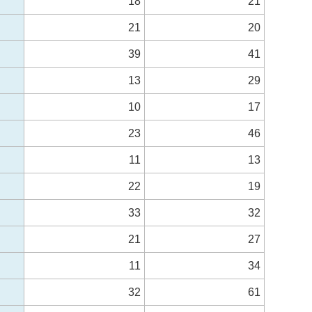
18
21
21
20
39
41
13
29
10
17
23
46
11
13
22
19
33
32
21
27
11
34
32
61