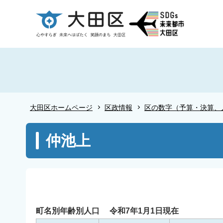
こ
の
ペ
ー
ジ
の
先
頭
大田区ホームページ
区政情報
区の数字（予算・決算、
で
す
本
仲池上
文
こ
こ
か
ら
町名別年齢別人口 令和7年1月1日現在