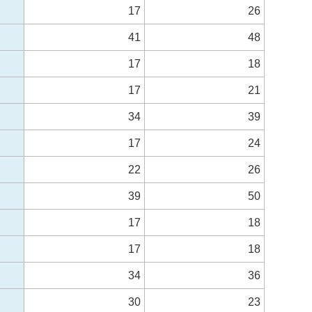
17
26
41
48
17
18
17
21
34
39
17
24
22
26
39
50
17
18
17
18
34
36
30
23