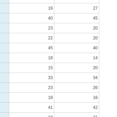
19
27
40
45
23
20
22
20
45
40
18
14
15
20
33
34
23
26
18
16
41
42