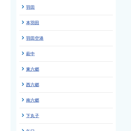
羽田
本羽田
羽田空港
萩中
東六郷
西六郷
南六郷
下丸子