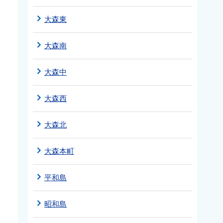
大森東
大森南
大森中
大森西
大森北
大森本町
平和島
昭和島