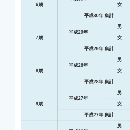
6歳
女
平成30年 集計
男
平成29年
7歳
女
平成29年 集計
男
平成28年
8歳
女
平成28年 集計
男
平成27年
9歳
女
平成27年 集計
男