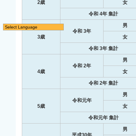
2歳
女
令和 4年 集計
男
Select Language
令和 3年
日本語
3歳
女
English
令和 3年 集計
简体中文
男
繁體中文
令和 2年
4歳
女
한국어
नेपाली
令和 2年 集計
Filipino
男
令和元年
5歳
女
令和元年 集計
男
平成30年