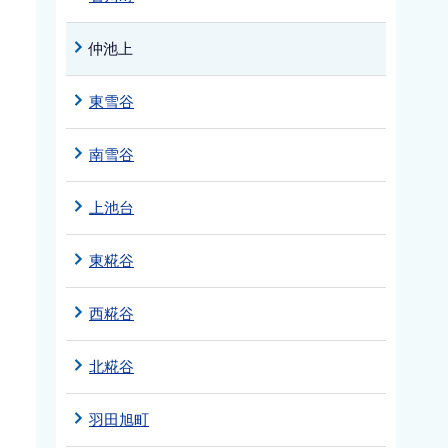
仲池上
東雪谷
南雪谷
上池台
東糀谷
西糀谷
北糀谷
羽田旭町