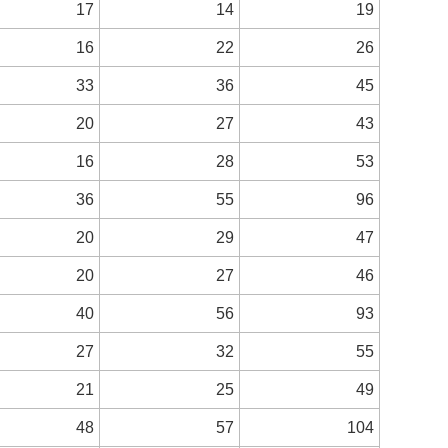
17
14
19
16
22
26
33
36
45
20
27
43
16
28
53
36
55
96
20
29
47
20
27
46
40
56
93
27
32
55
21
25
49
48
57
104