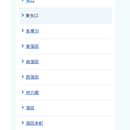
矢口
東矢口
多摩川
東蒲田
南蒲田
西蒲田
仲六郷
蒲田
蒲田本町