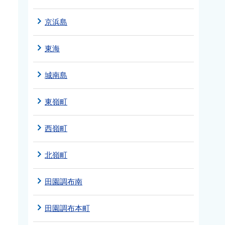
京浜島
東海
城南島
東嶺町
西嶺町
北嶺町
田園調布南
田園調布本町