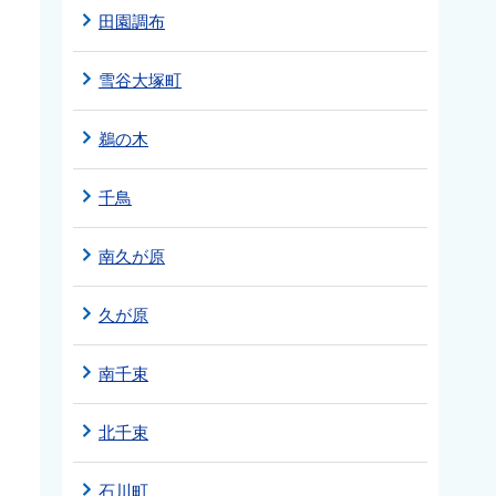
田園調布
雪谷大塚町
鵜の木
千鳥
南久が原
久が原
南千束
北千束
石川町