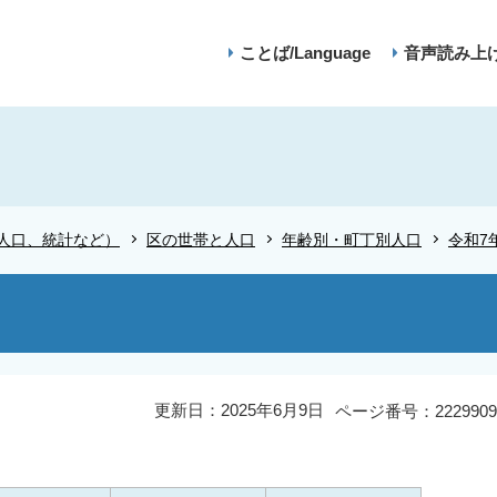
ことば/Language
音声読み上
人口、統計など）
区の世帯と人口
年齢別・町丁別人口
令和7
更新日：2025年6月9日
ページ番号：2229909