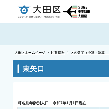
こ
の
ペ
ー
ジ
の
先
頭
大田区ホームページ
区政情報
区の数字（予算・決算、
で
す
本
東矢口
文
こ
こ
か
ら
町名別年齢別人口 令和7年1月1日現在