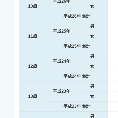
平成26年
10歳
女
平成26年 集計
男
平成25年
11歳
女
平成25年 集計
男
平成24年
12歳
女
平成24年 集計
男
平成23年
13歳
女
平成23年 集計
男