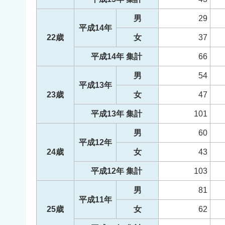
男
29
平成14年
22歳
女
37
平成14年 集計
66
男
54
平成13年
23歳
女
47
平成13年 集計
101
男
60
平成12年
24歳
女
43
平成12年 集計
103
男
81
平成11年
25歳
女
62