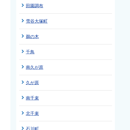
田園調布
雪谷大塚町
鵜の木
千鳥
南久が原
久が原
南千束
北千束
石川町