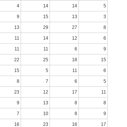
4
14
14
5
9
15
13
3
13
29
27
8
11
14
12
6
11
11
6
9
22
25
18
15
15
5
11
6
8
7
6
5
23
12
17
11
9
13
8
8
7
10
8
9
16
23
16
17