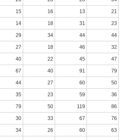
15
16
13
21
14
18
31
23
29
34
44
44
27
18
46
32
40
22
45
47
67
40
91
79
44
27
60
50
35
23
59
36
79
50
119
86
30
33
67
76
34
26
60
63