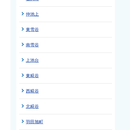
仲池上
東雪谷
南雪谷
上池台
東糀谷
西糀谷
北糀谷
羽田旭町