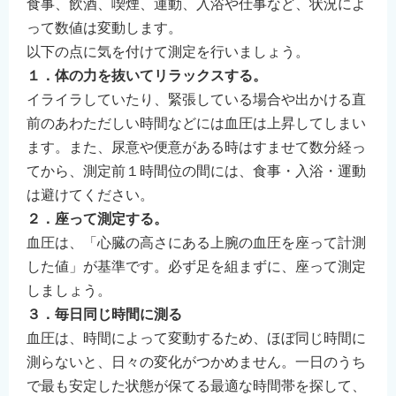
食事、飲酒、喫煙、運動、入浴や仕事など、状況によ
って数値は変動します。
以下の点に気を付けて測定を行いましょう。
１．体の力を抜いてリラックスする。
イライラしていたり、緊張している場合や出かける直
前のあわただしい時間などには血圧は上昇してしまい
ます。また、尿意や便意がある時はすませて数分経っ
てから、測定前１時間位の間には、食事・入浴・運動
は避けてください。
２．座って測定する。
血圧は、「心臓の高さにある上腕の血圧を座って計測
した値」が基準です。必ず足を組まずに、座って測定
しましょう。
３．毎日同じ時間に測る
血圧は、時間によって変動するため、ほぼ同じ時間に
測らないと、日々の変化がつかめません。一日のうち
で最も安定した状態が保てる最適な時間帯を探して、