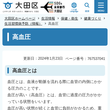
こ
の
ペ
大田区ホームページ
生活情報
保健・衛生
健康づくり
ー
生活習慣病予防（情報）
高血圧
ジ
本
高血圧
の
文
先
こ
頭
こ
で
か
更新日：2024年1月23日
ページ番号：767537041
す
ら
高血圧とは
血圧とは、血液が動脈を流れる際に血管の内側にかか
る圧力のことです。
血圧が高い（高血圧）とは、血管に過度の圧力がかか
っている状態をいいます。
血圧が高い状態が続くと血管に負担がかかるため、重