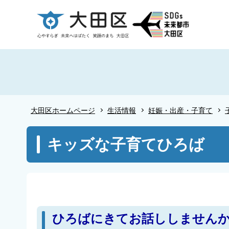
こ
の
ペ
ー
ジ
の
先
頭
大田区ホームページ
生活情報
妊娠・出産・子育て
で
す
本
キッズな子育てひろば
文
こ
こ
か
ら
ひろばにきてお話ししませんか