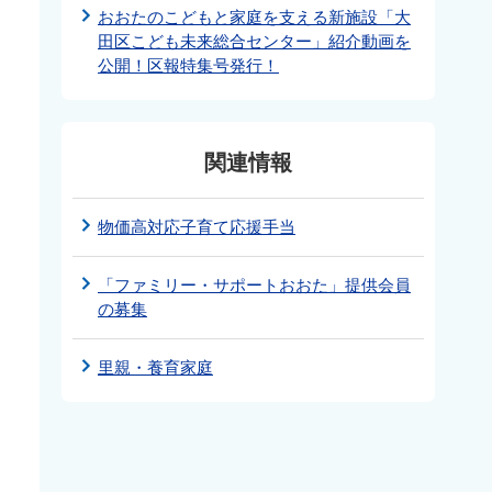
おおたのこどもと家庭を支える新施設「大
田区こども未来総合センター」紹介動画を
公開！区報特集号発行！
関連情報
物価高対応子育て応援手当
「ファミリー・サポートおおた」提供会員
の募集
里親・養育家庭