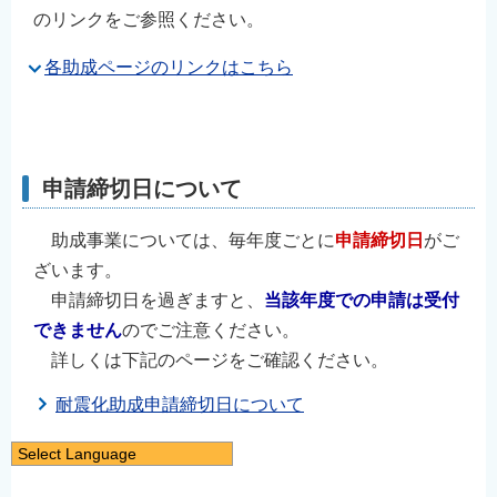
のリンクをご参照ください。
各助成ページのリンクはこちら
⠀
⠀
申請締切日について
助成事業については、毎年度ごとに
申請締切日
がご
ざいます。
申請締切日を過ぎますと、
当該年度での申請は受付
できません
のでご注意ください。
詳しくは下記のページをご確認ください。
耐震化助成申請締切日について
⠀
Select Language
⠀
日本語