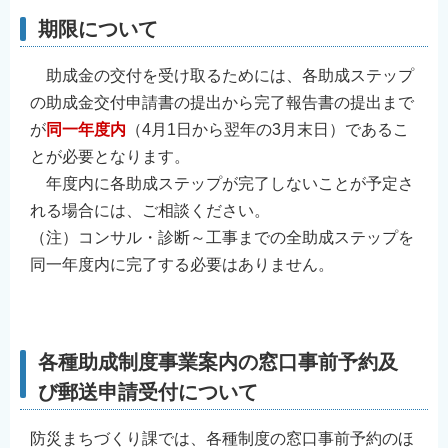
English
期限について
简体中文
助成金の交付を受け取るためには、各助成ステップ
繁體中文
の助成金交付申請書の提出から完了報告書の提出まで
한국어
が
同一年度内
（4月1日から翌年の3月末日）であるこ
नेपाली
とが必要となります。
Filipino
年度内に各助成ステップが完了しないことが予定さ
れる場合には、ご相談ください。
（注）コンサル・診断～工事までの全助成ステップを
同一年度内に完了する必要はありません。
⠀
⠀
各種助成制度事業案内の窓口事前予約及
び郵送申請受付について
防災まちづくり課では、各種制度の窓口事前予約のほ