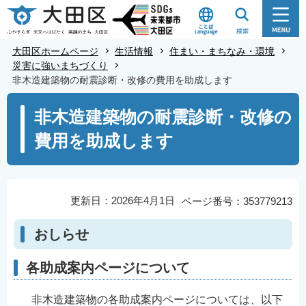
こ
の
ペ
大田区ホームページ
生活情報
住まい・まちなみ・環境
ー
災害に強いまちづくり
非木造建築物の耐震診断・改修の費用を助成します
ジ
の
本
非木造建築物の耐震診断・改修の
先
文
費用を助成します
頭
こ
で
こ
す
か
ら
更新日：2026年4月1日
ページ番号：353779213
おしらせ
各助成案内ページについて
非木造建築物の各助成案内ページについては、以下