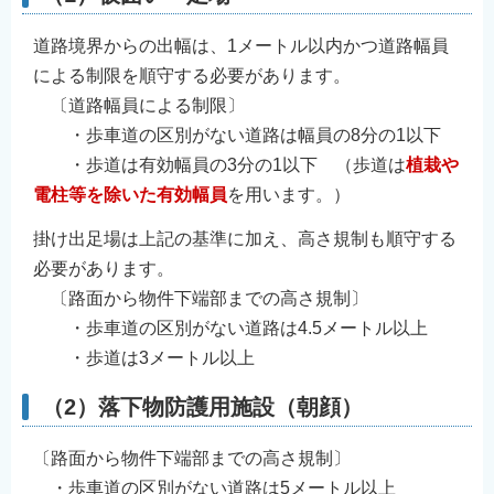
English
道路境界からの出幅は、1メートル以内かつ道路幅員
简体中文
による制限を順守する必要があります。
繁體中文
〔道路幅員による制限〕
한국어
・歩車道の区別がない道路は幅員の8分の1以下
नेपाली
・歩道は有効幅員の3分の1以下 （歩道は
植栽や
Filipino
電柱等を除いた有効幅員
を用います。）
掛け出足場は上記の基準に加え、高さ規制も順守する
必要があります。
〔路面から物件下端部までの高さ規制〕
・歩車道の区別がない道路は4.5メートル以上
・歩道は3メートル以上
（2）落下物防護用施設（朝顔）
〔路面から物件下端部までの高さ規制〕
・歩車道の区別がない道路は5メートル以上