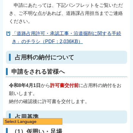
申請にあたっては、下記パンフレットをご覧いただ
き、ご不明な点があれば、道路課占用担当までご連絡
ください。
「道路占用許可・承認工事・沿道掘削に関する手続
き」のチラシ（PDF：2,036KB）
占用料の納付について
申請をされる皆様へ
令和8年4月1日
から
許可書交付前
に占用料の納付をお
願いします。
納付の確認後に許可書を交付します。
占用基準
Select Language
日本語
（1）仮囲い・足場