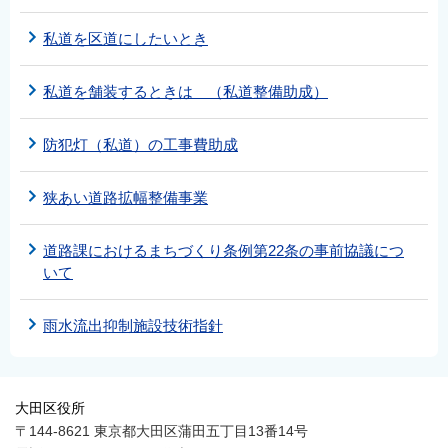
私道を区道にしたいとき
私道を舗装するときは （私道整備助成）
防犯灯（私道）の工事費助成
狭あい道路拡幅整備事業
道路課におけるまちづくり条例第22条の事前協議につ
いて
雨水流出抑制施設技術指針
大田区役所
〒144-8621 東京都大田区蒲田五丁目13番14号