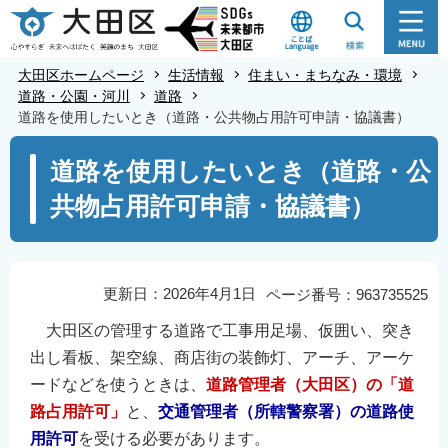
こ
の
ペ
大田区ホームページ
生活情報
住まい・まちなみ・環境
ー
道路・公園・河川
道路
道路を使用したいとき（道路・公共物占用許可申請・協議書）
ジ
の
本
道路を使用したいとき（道路・公
先
文
共物占用許可申請・協議書）
頭
こ
で
こ
す
か
ら
更新日：2026年4月1日
ページ番号：963735525
大田区の管理する道路で工事用足場、仮囲い、突き
出し看板、架空線、商店街の装飾灯、アーチ、アーケ
ードなどを使うときは、
道路管理者（大田区）の「道
路占用許可」
と、
交通管理者（所轄警察署）の道路使
用許可
を受ける必要があります。