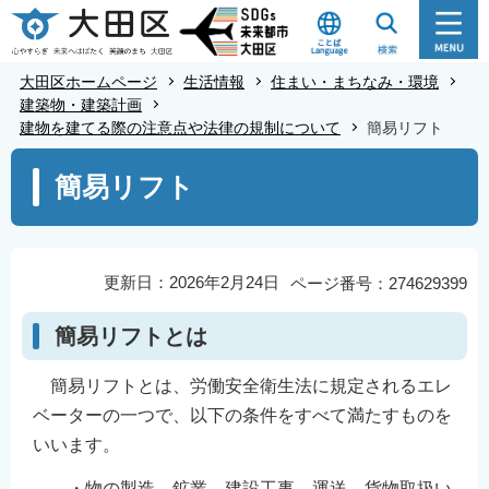
こ
の
ペ
大田区ホームページ
生活情報
住まい・まちなみ・環境
ー
建築物・建築計画
建物を建てる際の注意点や法律の規制について
簡易リフト
ジ
の
本
簡易リフト
先
文
頭
こ
で
こ
す
か
更新日：2026年2月24日
ページ番号：274629399
ら
簡易リフトとは
簡易リフトとは、労働安全衛生法に規定されるエレ
ベーターの一つで、以下の条件をすべて満たすものを
いいます。
・物の製造、鉱業、建設工事、運送、貨物取扱い