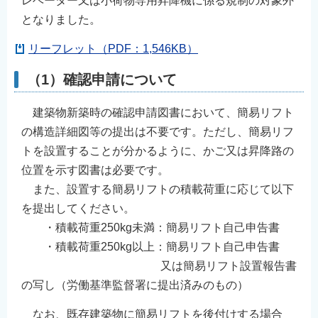
レベーター又は小荷物専用昇降機に係る規制の対象外
English
となりました。
简体中文
リーフレット（PDF：1,546KB）
繁體中文
（1）確認申請について
한국어
नेपाली
建築物新築時の確認申請図書において、簡易リフト
Filipino
の構造詳細図等の提出は不要です。ただし、簡易リフ
トを設置することが分かるように、かご又は昇降路の
位置を示す図書は必要です。
また、設置する簡易リフトの積載荷重に応じて以下
を提出してください。
・積載荷重250kg未満：簡易リフト自己申告書
・積載荷重250kg以上：簡易リフト自己申告書
又は簡易リフト設置報告書
の写し（労働基準監督署に提出済みのもの）
なお、既存建築物に簡易リフトを後付けする場合