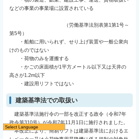
などの事業の事業場に設置されている
（労働基準法別表第1第1号～
第5号）
・船舶に用いられず、せり上げ装置や一般公衆向
けのものではない
・荷物のみを運搬する
・かごの床面積が1平方メートル以下又は天井の
高さが1.2m以下
・建設用リフトではない
建築基準法での取扱い
建築基準法施行令の一部を改正する政令（令和7年
政令第310号）が令和7年11月1日に施行されました。
Select Language
本改正により、簡易リフトは建築基準法におけるエ
日本語