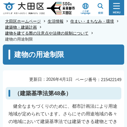
こ
の
ペ
大田区ホームページ
生活情報
住まい・まちなみ・環境
ー
建築物・建築計画
建物を建てる際の注意点や法律の規制について
ジ
建物の用途制限
の
本
先
建物の用途制限
文
頭
こ
で
こ
す
か
更新日：2026年4月1日
ページ番号：215422149
ら
（建築基準法第48条）
健全なまちづくりのために、都市計画法により用途
地域が定められています。さらにその用途地域の各々
の地域において建築基準法では建築できる建物とでき