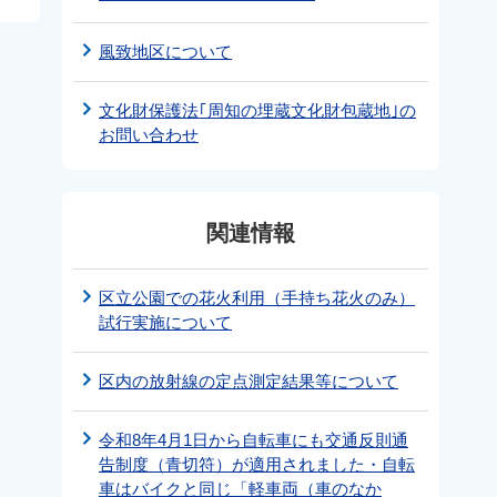
風致地区について
文化財保護法｢周知の埋蔵文化財包蔵地｣の
お問い合わせ
関連情報
区立公園での花火利用（手持ち花火のみ）
試行実施について
区内の放射線の定点測定結果等について
令和8年4月1日から自転車にも交通反則通
告制度（青切符）が適用されました・自転
車はバイクと同じ「軽車両（車のなか