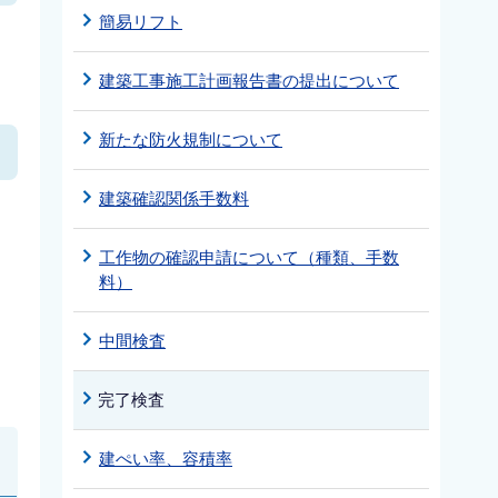
簡易リフト
建築工事施工計画報告書の提出について
新たな防火規制について
建築確認関係手数料
工作物の確認申請について（種類、手数
料）
、
中間検査
完了検査
建ぺい率、容積率