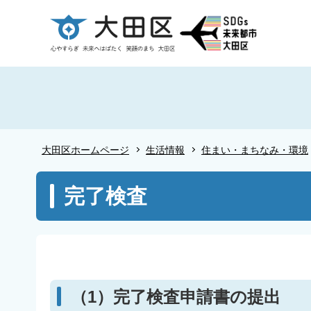
こ
の
ペ
ー
ジ
の
先
頭
大田区ホームページ
生活情報
住まい・まちなみ・環境
で
す
本
完了検査
文
こ
こ
か
ら
（1）完了検査申請書の提出