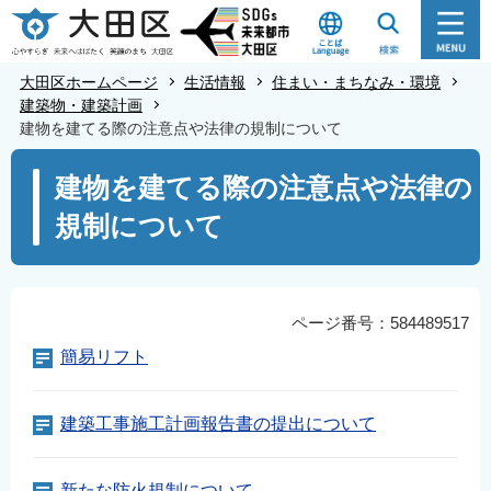
こ
の
ペ
大田区ホームページ
生活情報
住まい・まちなみ・環境
ー
建築物・建築計画
建物を建てる際の注意点や法律の規制について
ジ
の
本
建物を建てる際の注意点や法律の
先
文
規制について
頭
こ
で
こ
す
か
ら
ページ番号：584489517
簡易リフト
建築工事施工計画報告書の提出について
新たな防火規制について