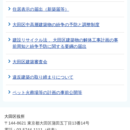
住居表示の届出（新築届等）
大田区中高層建築物の紛争の予防と調整制度
建設リサイクル法 、大田区建築物の解体工事計画の事
前周知と紛争予防に関する要綱の届出
大田区建築審査会
違反建築の取り締まりについて
ペット火葬場等の計画の事前公開等
大田区役所
〒144-8621 東京都大田区蒲田五丁目13番14号
電話：03-5744-1111（代表）