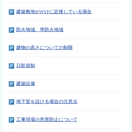
English
建築敷地ががけに近接している場合
简体中文
繁體中文
防火地域、準防火地域
한국어
नेपाली
建物の高さについての制限
Filipino
日影規制
建築設備
地下室を設ける場合の注意点
工事現場の危害防止について