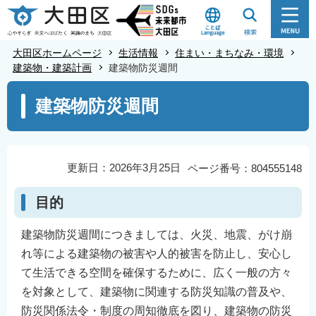
こ
の
ペ
大田区ホームページ
生活情報
住まい・まちなみ・環境
ー
建築物・建築計画
建築物防災週間
ジ
本
建築物防災週間
の
文
先
こ
頭
こ
で
か
更新日：2026年3月25日
ページ番号：804555148
す
ら
目的
建築物防災週間につきましては、火災、地震、がけ崩
れ等による建築物の被害や人的被害を防止し、安心し
て生活できる空間を確保するために、広く一般の方々
を対象として、建築物に関連する防災知識の普及や、
防災関係法令・制度の周知徹底を図り、建築物の防災