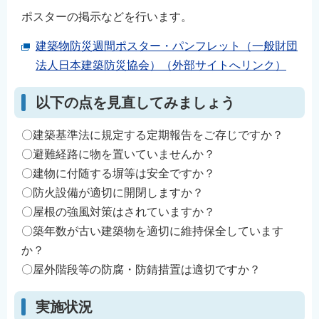
English
ポスターの掲示などを行います。
简体中文
建築物防災週間ポスター・パンフレット（一般財団
繁體中文
法人日本建築防災協会）（外部サイトへリンク）
한국어
以下の点を見直してみましょう
नेपाली
Filipino
〇建築基準法に規定する定期報告をご存じですか？
〇避難経路に物を置いていませんか？
〇建物に付随する塀等は安全ですか？
〇防火設備が適切に開閉しますか？
〇屋根の強風対策はされていますか？
〇築年数が古い建築物を適切に維持保全しています
か？
〇屋外階段等の防腐・防錆措置は適切ですか？
実施状況