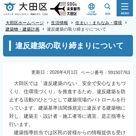
こ
の
ペ
大田区ホームページ
生活情報
住まい・まちなみ・環境
ー
建築物・建築計画
違反建築の取り締まりについて
ジ
本
違反建築の取り締まりについて
の
文
先
こ
頭
こ
で
か
更新日：2026年4月1日
ページ番号：991507763
す
ら
大田区では「違反建築のない、安全で安心なまちづ
くり、住環境づくり」を推進するため、違反建築を防
止する活動のひとつとして建築現場のパトロールを行
っています。建築基準法関係規定に違反する建築物に
対し、建築主・設計者・施工者等に適宜、是正指導を
行います。
建築指導担当では区民の皆様からの情報提供も受け