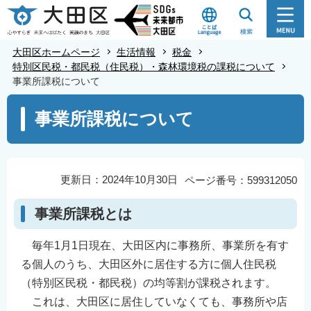
こ
の
ペ
大田区ホームページ
生活情報
税金
ー
特別区民税・都民税（住民税）・森林環境税の課税について
事業所課税について
ジ
の
本
事業所課税について
先
文
頭
こ
で
こ
す
か
更新日：2024年10月30日
ページ番号：599312050
ら
事業所課税とは
毎年1月1日現在、大田区内に事務所、事業所を有す
る個人のうち、大田区外に居住する方に個人住民税
（特別区民税・都民税）の均等割が課税されます。
これは、大田区に居住していなくても、事務所や店