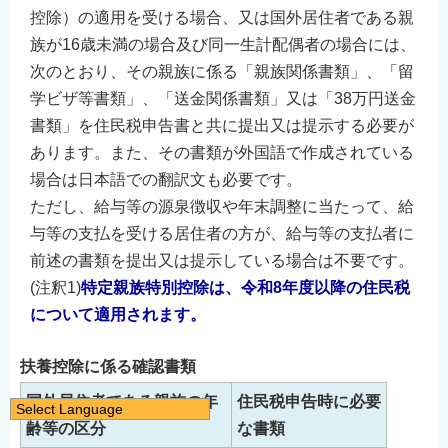
控除）の適用を受ける場合、又は国外居住者である親
族が16歳未満の場合及び同一生計配偶者の場合には、
次のとおり、その親族に係る「親族関係書類」、「留
学ビザ等書類」、「送金関係書類」又は「38万円送金
書類」を住民税申告書と共に提出又は提示する必要が
あります。また、その書類が外国語で作成されている
場合は日本語での翻訳文も必要です。
ただし、給与等の源泉徴収や年末調整に当たって、給
与等の支払を受ける居住者の方が、給与等の支払者に
前述の書類を提出又は提示している場合は不要です。
(注釈1)
特定親族特別控除は、令和8年度以降の住民税
について適用されます。
扶養控除に係る確認書類
国外居住者である親族の年
住民税申告時に必要
Select Language
齢等の区分
な書類
日本語