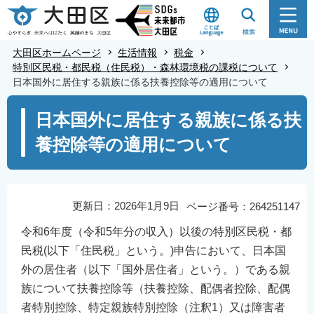
こ
の
ペ
大田区ホームページ
生活情報
税金
ー
特別区民税・都民税（住民税）・森林環境税の課税について
日本国外に居住する親族に係る扶養控除等の適用について
ジ
の
本
日本国外に居住する親族に係る扶
先
文
養控除等の適用について
頭
こ
で
こ
す
か
ら
更新日：2026年1月9日
ページ番号：264251147
令和6年度（令和5年分の収入）以後の特別区民税・都
民税(以下「住民税」という。)申告において、日本国
外の居住者（以下「国外居住者」という。）である親
族について扶養控除等（扶養控除、配偶者控除、配偶
者特別控除、特定親族特別控除（注釈1）又は障害者