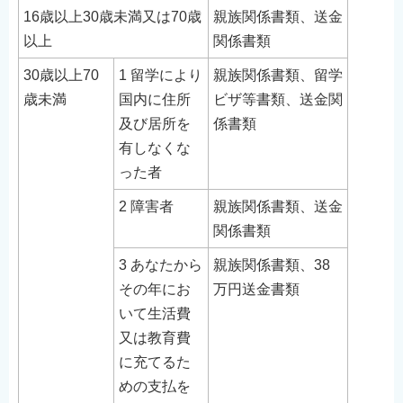
English
16歳以上30歳未満又は70歳
親族関係書類、送金
以上
関係書類
简体中文
繁體中文
30歳以上70
1 留学により
親族関係書類、留学
歳未満
国内に住所
ビザ等書類、送金関
한국어
及び居所を
係書類
नेपाली
有しなくな
Filipino
った者
2 障害者
親族関係書類、送金
関係書類
3 あなたから
親族関係書類、38
その年にお
万円送金書類
いて生活費
又は教育費
に充てるた
めの支払を