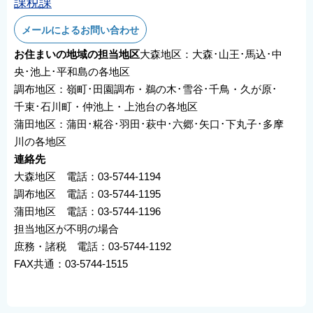
課税課
メールによるお問い合わせ
お住まいの地域の担当地区
大森地区：大森･山王･馬込･中
央･池上･平和島の各地区
調布地区：嶺町･田園調布・鵜の木･雪谷･千鳥・久が原･
千束･石川町・仲池上・上池台の各地区
蒲田地区：蒲田･糀谷･羽田･萩中･六郷･矢口･下丸子･多摩
川の各地区
連絡先
大森地区 電話：03-5744-1194
調布地区 電話：03-5744-1195
蒲田地区 電話：03-5744-1196
担当地区が不明の場合
庶務・諸税 電話：03-5744-1192
FAX共通：03-5744-1515