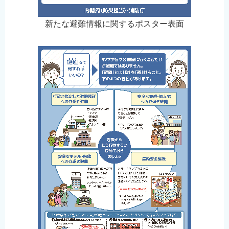
English
新たな避難情報に関するポスター表面
简体中文
繁體中文
한국어
नेपाली
Filipino