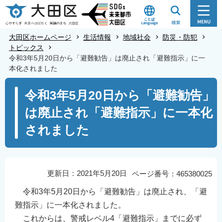
こ
の
ペ
大田区ホームページ
生活情報
地域社会
防災・防犯
ー
トピックス
令和3年5月20日から「避難勧告」は廃止され「避難指示」に一
ジ
本化されました
の
本
先
令和3年5月20日から「避難勧告」
文
頭
は廃止され「避難指示」に一本化
こ
で
こ
す
されました
か
ら
更新日：2021年5月20日
ページ番号：465380025
令和3年5月20日から「避難勧告」は廃止され、「避
難指示」に一本化されました。
これからは、警戒レベル4「避難指示」までに必ず