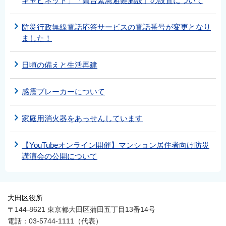
キャビネット」「高台緊急避難施設」の設置について
防災行政無線電話応答サービスの電話番号が変更となり
ました！
日頃の備えと生活再建
感震ブレーカーについて
家庭用消火器をあっせんしています
【YouTubeオンライン開催】マンション居住者向け防災
講演会の公開について
大田区役所
〒144-8621 東京都大田区蒲田五丁目13番14号
電話：03-5744-1111（代表）