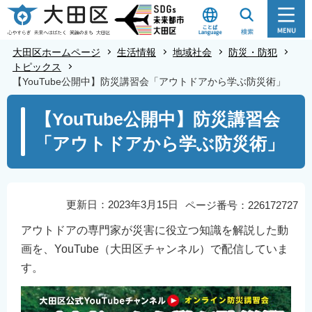
こ
の
ペ
大田区ホームページ
生活情報
地域社会
防災・防犯
ー
トピックス
【YouTube公開中】防災講習会「アウトドアから学ぶ防災術」
ジ
の
本
【YouTube公開中】防災講習会
先
文
「アウトドアから学ぶ防災術」
頭
こ
で
こ
す
か
ら
更新日：2023年3月15日
ページ番号：226172727
アウトドアの専門家が災害に役立つ知識を解説した動
画を、YouTube（大田区チャンネル）で配信していま
す。