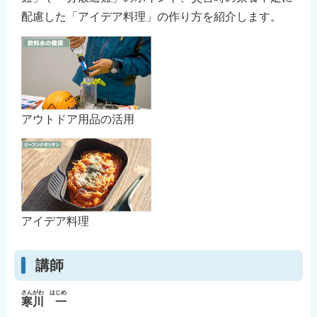
English
配慮した「アイデア料理」の作り方を紹介します。
简体中文
繁體中文
한국어
नेपाली
アウトドア用品の活用
Filipino
アイデア料理
講師
さんがわ はじめ
寒川 一