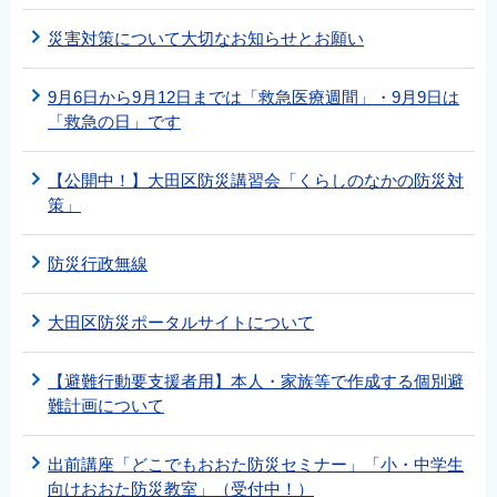
災害対策について大切なお知らせとお願い
9月6日から9月12日までは「救急医療週間」・9月9日は
「救急の日」です
【公開中！】大田区防災講習会「くらしのなかの防災対
策」
防災行政無線
大田区防災ポータルサイトについて
【避難行動要支援者用】本人・家族等で作成する個別避
難計画について
出前講座「どこでもおおた防災セミナー」「小・中学生
向けおおた防災教室」（受付中！）