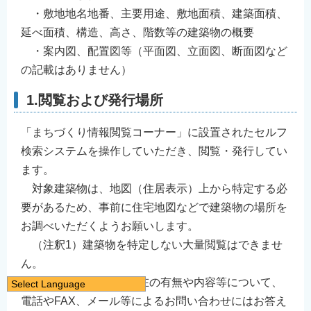
・敷地地名地番、主要用途、敷地面積、建築面積、
延べ面積、構造、高さ、階数等の建築物の概要
・案内図、配置図等（平面図、立面図、断面図など
の記載はありません）
1.閲覧および発行場所
「まちづくり情報閲覧コーナー」に設置されたセルフ
検索システムを操作していただき、閲覧・発行してい
ます。
対象建築物は、地図（住居表示）上から特定する必
要があるため、事前に住宅地図などで建築物の場所を
お調べいただくようお願いします。
（注釈1）建築物を特定しない大量閲覧はできませ
ん。
（注釈2）概要書の存在の有無や内容等について、
Select Language
電話やFAX、メール等によるお問い合わせにはお答え
日本語