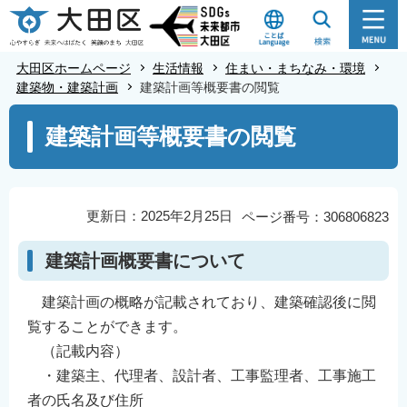
こ
の
ペ
大田区ホームページ
生活情報
住まい・まちなみ・環境
ー
建築物・建築計画
建築計画等概要書の閲覧
ジ
本
建築計画等概要書の閲覧
の
文
先
こ
頭
こ
で
か
更新日：2025年2月25日
ページ番号：306806823
す
ら
建築計画概要書について
建築計画の概略が記載されており、建築確認後に閲
覧することができます。
（記載内容）
・建築主、代理者、設計者、工事監理者、工事施工
者の氏名及び住所