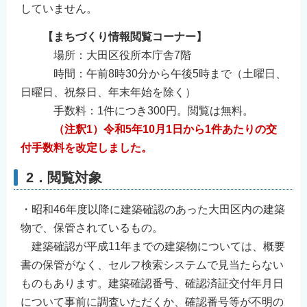
していません。
English
简体中文
【まちづくり情報閲覧コーナー】
場所：大田区役所本庁舎7階
繁體中文
時間：午前8時30分から午後5時まで（土曜日、
한국어
日曜日、祝祭日、年末年始を除く）
नेपाली
手数料：1件につき300円。閲覧は無料。
Filipino
（注釈1）令和5年10月1日から1件あたりの交
付手数料を改定しました。
2．閲覧対象
・昭和46年度以降に建築確認のあった大田区内の建築
物で、保管されているもの。
建築確認が平成11年までの建築物については、概要
書の保管がなく、セルフ検索システムで見当たらない
ものもあります。建築確認番号、確認済証交付年月日
について事前に調査いただくか、確認番号等が不明の