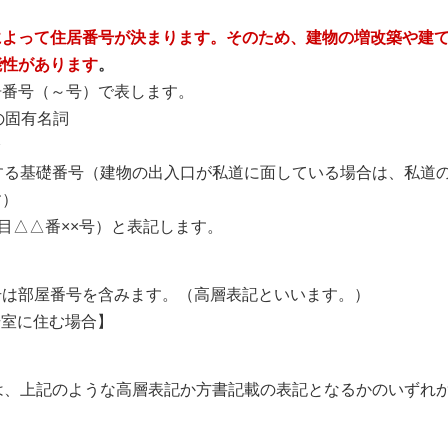
によって住居番号が決まります。そのため、建物の増改築や建
能性があります
。
居番号（～号）で表します。
の固有名詞
分
接する基礎番号（建物の出入口が私道に面している場合は、私道
す）
目△△番××号）と表記します。
号は部屋番号を含みます。（高層表記といいます。）
号室に住む場合】
は、上記のような高層表記か方書記載の表記となるかのいずれ