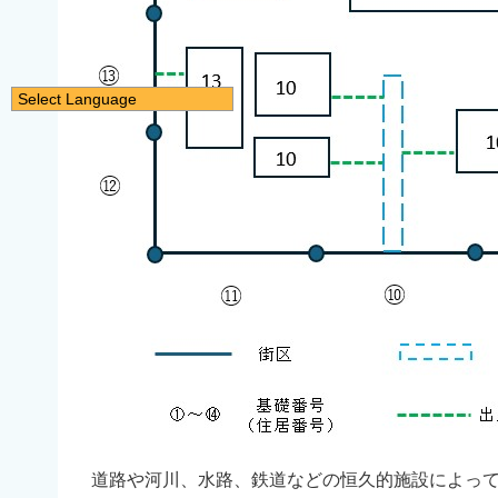
Select Language
日本語
English
简体中文
繁體中文
한국어
नेपाली
Filipino
道路や河川、水路、鉄道などの恒久的施設によって