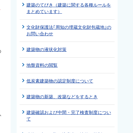
建築のてびき（建築に関する各種ルールを
て
まとめています）
文化財保護法｢周知の埋蔵文化財包蔵地｣の
お問い合わせ
建築物の液状化対策
の
地盤資料の閲覧
低炭素建築物の認定制度について
建築物の新築、改築などをするとき
建築確認および中間・完了検査制度につい
か
て