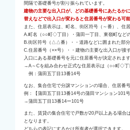
間隔で基礎番号が割り振られています。
建物の主要な出入口が、どの基礎番号にあたるか
替えなどで出入口が変わると住居番号が変わる可
また、住居表示は、町名、街区符号（～番）、住
A.町名（○○町◇丁目）・蒲田一丁目、東嶺町など
B.街区符号（△△番）・・道路などに囲まれた部
C.住居番号（××号）・・建物の主要な出入口が
入口にある基礎番号を元に住居番号が決定されま
→A～Cを組み合わせ正式な住居表示は（○○町◇丁
例：蒲田五丁目13番14号
なお、集合住宅で分譲マンションの場合、住居番
例：【蒲田五丁目13番14号の蒲田マンション101
→蒲田五丁目13番14ー101号
また、賃貸の集合住宅で戸数が20戸以上ある場合
となります。
どちらの表記にするかは所有者が選択できます。