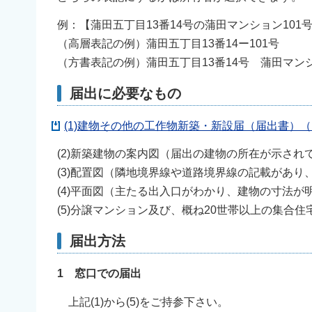
例：【蒲田五丁目13番14号の蒲田マンション101
（高層表記の例）蒲田五丁目13番14ー101号
（方書表記の例）蒲田五丁目13番14号 蒲田マンシ
届出に必要なもの
(1)建物その他の工作物新築・新設届（届出書）（P
(2)新築建物の案内図（届出の建物の所在が示さ
(3)配置図（隣地境界線や道路境界線の記載があ
(4)平面図（主たる出入口がわかり、建物の寸法が
(5)分譲マンション及び、概ね20世帯以上の集合
届出方法
1 窓口での届出
上記(1)から(5)をご持参下さい。