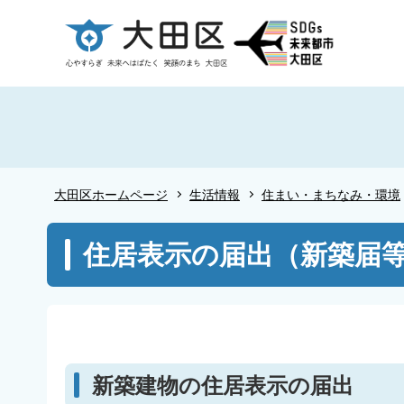
こ
の
ペ
ー
ジ
の
先
頭
大田区ホームページ
生活情報
住まい・まちなみ・環境
で
す
本
住居表示の届出（新築届
文
こ
こ
か
ら
新築建物の住居表示の届出