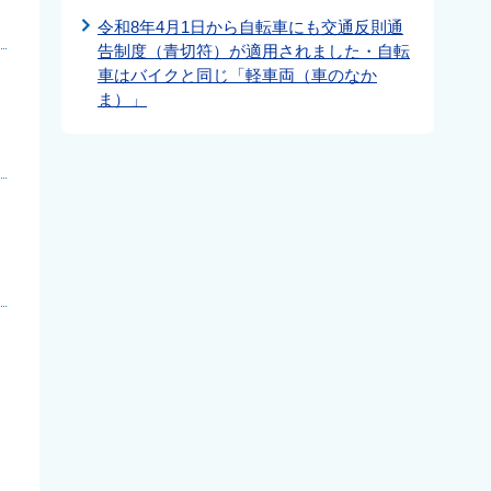
令和8年4月1日から自転車にも交通反則通
告制度（青切符）が適用されました・自転
車はバイクと同じ「軽車両（車のなか
ま）」