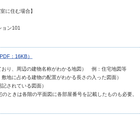
号室に住む場合】
ョン101
DF：16KB）
れており、周辺の建物名称がわかる地図） 例：住宅地図等
り、敷地に占める建物の配置がわかる長さの入った図面）
明記されている図面）
住宅のときは各階の平面図に各部屋番号を記載したものも必要。