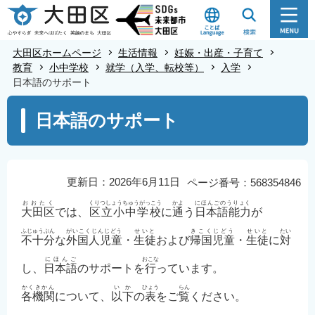
こ
の
ペ
大田区ホームページ
生活情報
妊娠・出産・子育て
ー
教育
小中学校
就学（入学、転校等）
入学
日本語のサポート
ジ
の
本
日本語のサポート
先
文
頭
こ
で
こ
す
か
更新日：2026年6月11日
ページ番号：568354846
ら
おおたく
くりつしょうちゅうがっこう
かよ
にほんごのうりょく
大田区
では、
区立小中学校
に
通
う
日本語能力
が
ふじゅうぶん
がいこくじんじどう
せいと
きこくじどう
せいと
たい
不十分
な
外国人児童
・
生徒
および
帰国児童
・
生徒
に
対
にほんご
おこな
し、
日本語
のサポートを
行
っています。
かくきかん
いか
ひょう
らん
各機関
について、
以下
の
表
をご
覧
ください。