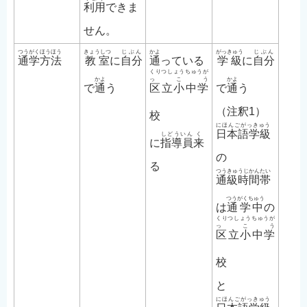
利用
できま
English
せん。
简体中文
つうがくほうほう
きょうしつ
じぶん
かよ
がっきゅう
じぶん
繁體中文
通学方法
教室
に
自分
通
っている
学級
に
自分
くりつしょうちゅうが
한국어
かよ
っこう
かよ
で
通
う
区立小中学
で
通
う
नेपाली
（注釈1）
校
Filipino
にほんごがっきゅう
日本語学級
しどういん
く
に
指導員
来
の
る
つうきゅうじかんたい
通級時間帯
つうがくちゅう
は
通学中
の
くりつしょうちゅうが
っこう
区立小中学
校
と
にほんごがっきゅう