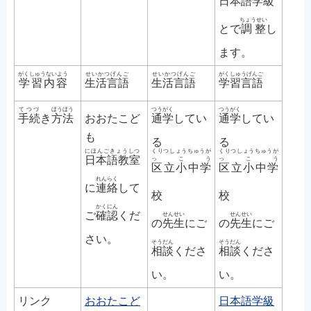
日本語学級
ちょうせい
とで
調整
し
ます。
がくしゅうないよう
せいかつげんご
せいかつげんご
がくしゅうげんご
学習内容
生活言語
生活言語
学習言語
てつづ
ほうほう
つうがく
つうがく
手続
き
方法
おおたこど
通学
してい
通学
してい
も
る
る
にほんごきょうしつ
くりつしょうちゅうが
くりつしょうちゅうが
日本語教室
っこう
っこう
区立小中学
区立小中学
れんらく
に
連絡
して
校
校
かくにん
ご
確認
くだ
せんせい
せんせい
の
先生
にご
の
先生
にご
さい。
そうだん
そうだん
相談
くださ
相談
くださ
い。
い。
リンク
おおたこど
日本語学級