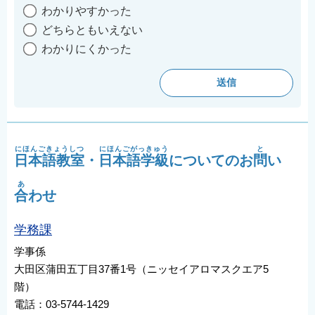
わかりやすかった
どちらともいえない
わかりにくかった
にほんごきょうしつ
にほんごがっきゅう
と
日本語教室
・
日本語学級
についてのお
問
い
あ
合
わせ
学務課
学事係
大田区蒲田五丁目37番1号（ニッセイアロマスクエア5
階）
電話：03-5744-1429