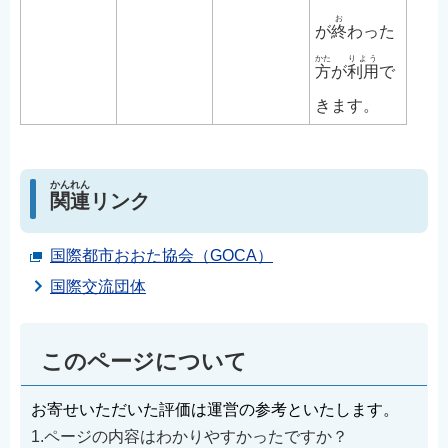
お
が
終
わった
かた
りよう
方
が
利用
で
きます。
かんれん
関連
リンク
国際都市おおた協会（GOCA）
国際交流団体
このページについて
お寄せいただいた評価は運営の参考といたします。
1.ページの内容はわかりやすかったですか？