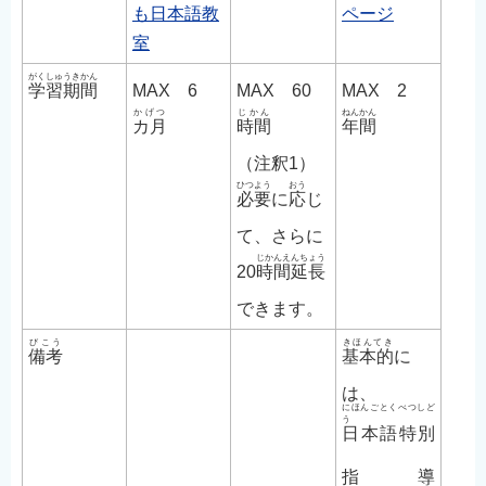
も日本語教
ページ
室
がくしゅうきかん
学習期間
MAX 6
MAX 60
MAX 2
かげつ
じかん
ねんかん
カ月
時間
年間
（注釈1）
ひつよう
おう
必要
に
応
じ
て、さらに
じかんえんちょう
20
時間延長
できます。
びこう
きほんてき
備考
基本的
に
は、
にほんごとくべつしど
う
日本語特別
指導