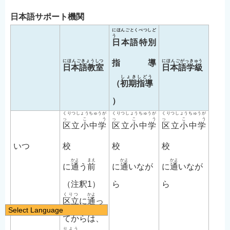
日本語サポート機関
にほんごとくべつしど
う
日本語特別
にほんごきょうしつ
指導
にほんごがっきゅう
日本語教室
日本語学級
しょきしどう
（
初期指導
）
くりつしょうちゅうが
くりつしょうちゅうが
くりつしょうちゅうが
っこう
っこう
っこう
区立小中学
区立小中学
区立小中学
いつ
校
校
校
かよ
まえ
かよ
かよ
に
通
う
前
に
通
いなが
に
通
いなが
（注釈1）
ら
ら
くりつ
かよ
区立
に
通
っ
Select Language
てからは、
日本語
りよう