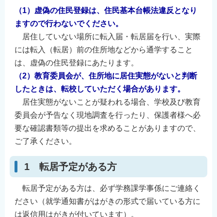
English
（1）虚偽の住民登録は、住民基本台帳法違反となり
ますので行わないでください。
简体中文
居住していない場所に転入届・転居届を行い、実際
繁體中文
には転入（転居）前の住所地などから通学すること
한국어
は、虚偽の住民登録にあたります。
नेपाली
（2）教育委員会が、住所地に居住実態がないと判断
Filipino
したときは、転校していただく場合があります。
居住実態がないことが疑われる場合、学校及び教育
委員会が予告なく現地調査を行ったり、保護者様へ必
要な確認書類等の提出を求めることがありますので、
ご了承ください。
1 転居予定がある方
転居予定がある方は、必ず学務課学事係にご連絡く
ださい（就学通知書がはがきの形式で届いている方に
は返信用はがきが付いています）。