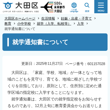
こ
の
ペ
大田区ホームページ
生活情報
妊娠・出産・子育て
ー
教育
小中学校
就学（入学、転校等）
入学
就学通知書について
ジ
の
本
就学通知書について
先
文
頭
こ
で
こ
す
か
更新日：2025年11月27日
ページ番号：601157028
ら
大田区は、「家庭、学校、地域」が一体となって地
域のこどもを見守り、育てる、地域に根ざした学校づ
くりを目指しており、原則として、住所別に定めた通
学区域の指定校に入学することになります。
就学通知書は、大田区での就学指定校をお知らせす
るものであり、12月上旬に教育委員会からお送りしま